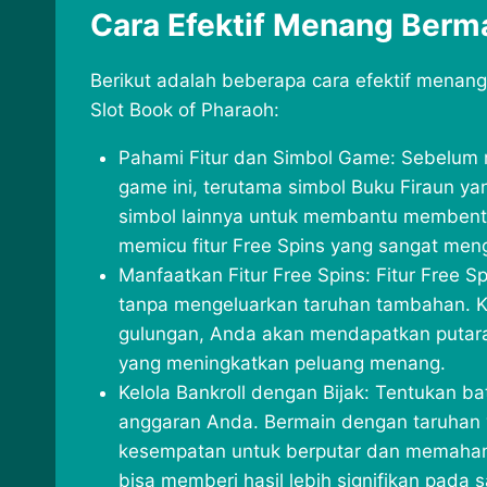
Cara Efektif Menang Berm
Berikut adalah beberapa cara efektif mena
Slot Book of Pharaoh:
Pahami Fitur dan Simbol Game: Sebelum m
game ini, terutama simbol Buku Firaun ya
simbol lainnya untuk membantu membentu
memicu fitur Free Spins yang sangat men
Manfaatkan Fitur Free Spins: Fitur Free
tanpa mengeluarkan taruhan tambahan. Ket
gulungan, Anda akan mendapatkan putara
yang meningkatkan peluang menang.
Kelola Bankroll dengan Bijak: Tentukan b
anggaran Anda. Bermain dengan taruhan y
kesempatan untuk berputar dan memahami
bisa memberi hasil lebih signifikan pada s