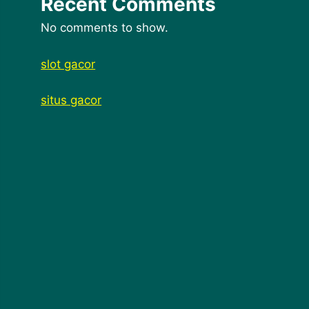
Recent Comments
No comments to show.
slot gacor
situs gacor