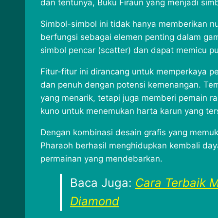
dan tentunya, Buku Firaun yang menjadi sim
Simbol-simbol ini tidak hanya memberikan nua
berfungsi sebagai elemen penting dalam gam
simbol pencar (scatter) dan dapat memicu 
Fitur-fitur ini dirancang untuk memperkaya 
dan penuh dengan potensi kemenangan. Tema
yang menarik, tetapi juga memberi pemain ra
kuno untuk menemukan harta karun yang ter
Dengan kombinasi desain grafis yang memukau
Pharaoh berhasil menghidupkan kembali day
permainan yang mendebarkan.
Baca Juga:
Cara Terbaik M
Diamond