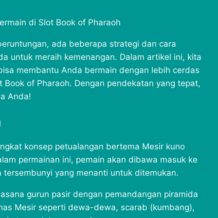
eruntungan, ada beberapa strategi dan cara
a untuk meraih kemenangan. Dalam artikel ini, kita
 bisa membantu Anda bermain dengan lebih cerdas
t Book of Pharaoh. Dengan pendekatan yang tepat,
da Anda!
h
gkat konsep petualangan bertema Mesir kuno
alam permainan ini, pemain akan dibawa masuk ke
n tersembunyi yang menanti untuk ditemukan.
uasana gurun pasir dengan pemandangan piramida
 khas Mesir seperti dewa-dewa, scarab (kumbang),