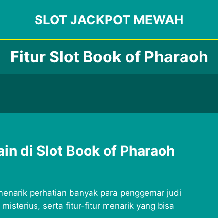
SLOT JACKPOT MEWAH
Fitur Slot Book of Pharaoh
in di Slot Book of Pharaoh
menarik perhatian banyak para penggemar judi
isterius, serta fitur-fitur menarik yang bisa