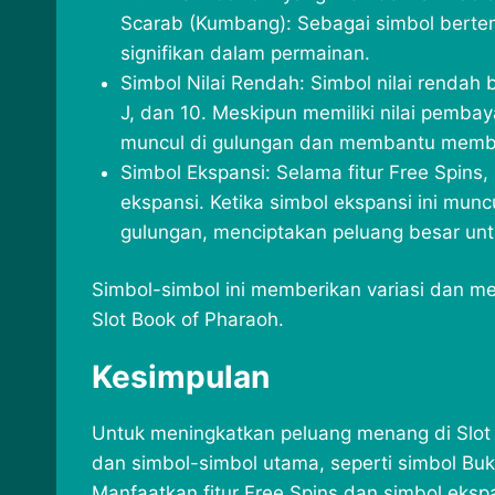
Scarab (Kumbang): Sebagai simbol bert
signifikan dalam permainan.
Simbol Nilai Rendah: Simbol nilai rendah b
J, dan 10. Meskipun memiliki nilai pembaya
muncul di gulungan dan membantu memb
Simbol Ekspansi: Selama fitur Free Spins,
ekspansi. Ketika simbol ekspansi ini mun
gulungan, menciptakan peluang besar u
Simbol-simbol ini memberikan variasi dan 
Slot Book of Pharaoh.
Kesimpulan
Untuk meningkatkan peluang menang di Slot 
dan simbol-simbol utama, seperti simbol Buk
Manfaatkan fitur Free Spins dan simbol ek