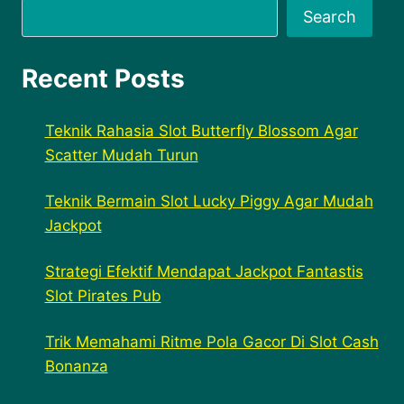
Search
Recent Posts
Teknik Rahasia Slot Butterfly Blossom Agar
Scatter Mudah Turun
Teknik Bermain Slot Lucky Piggy Agar Mudah
Jackpot
Strategi Efektif Mendapat Jackpot Fantastis
Slot Pirates Pub
Trik Memahami Ritme Pola Gacor Di Slot Cash
Bonanza