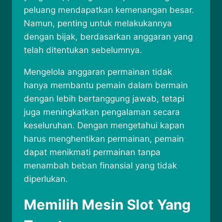
peluang mendapatkan kemenangan besar.
Namun, penting untuk melakukannya
dengan bijak, berdasarkan anggaran yang
telah ditentukan sebelumnya.
Mengelola anggaran permainan tidak
hanya membantu pemain dalam bermain
dengan lebih bertanggung jawab, tetapi
juga meningkatkan pengalaman secara
keseluruhan. Dengan mengetahui kapan
harus menghentikan permainan, pemain
dapat menikmati permainan tanpa
menambah beban finansial yang tidak
diperlukan.
Memilih Mesin Slot Yang