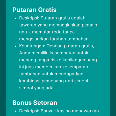
Putaran Gratis
Deskripsi: Putaran gratis adalah
tawaran yang memungkinkan pemain
untuk memutar roda tanpa
mengeluarkan taruhan tambahan.
Keuntungan: Dengan putaran gratis,
Anda memiliki kesempatan untuk
menang tanpa risiko kehilangan uang.
Ini juga memberikan kesempatan
tambahan untuk mendapatkan
kombinasi pemenang dari simbol-
simbol yang ada.
Bonus Setoran
Deskripsi: Banyak kasino menawarkan