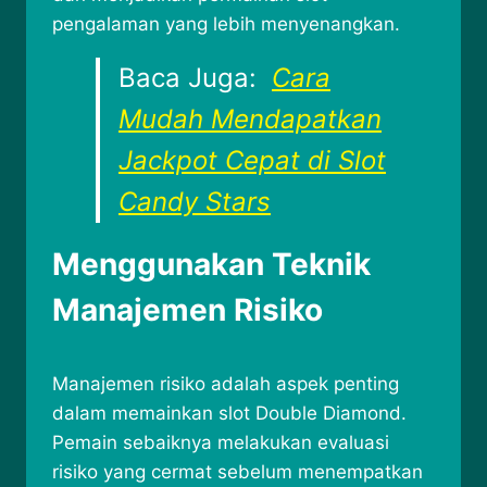
pengalaman yang lebih menyenangkan.
Baca Juga:
Cara
Mudah Mendapatkan
Jackpot Cepat di Slot
Candy Stars
Menggunakan Teknik
Manajemen Risiko
Manajemen risiko adalah aspek penting
dalam memainkan slot Double Diamond.
Pemain sebaiknya melakukan evaluasi
risiko yang cermat sebelum menempatkan