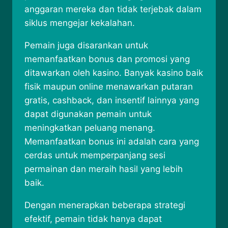
anggaran mereka dan tidak terjebak dalam
siklus mengejar kekalahan.
Pemain juga disarankan untuk
memanfaatkan bonus dan promosi yang
ditawarkan oleh kasino. Banyak kasino baik
fisik maupun online menawarkan putaran
gratis, cashback, dan insentif lainnya yang
dapat digunakan pemain untuk
meningkatkan peluang menang.
Memanfaatkan bonus ini adalah cara yang
cerdas untuk memperpanjang sesi
permainan dan meraih hasil yang lebih
baik.
Dengan menerapkan beberapa strategi
efektif, pemain tidak hanya dapat