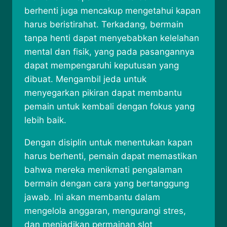
berhenti juga mencakup mengetahui kapan
harus beristirahat. Terkadang, bermain
tanpa henti dapat menyebabkan kelelahan
mental dan fisik, yang pada pasangannya
dapat mempengaruhi keputusan yang
dibuat. Mengambil jeda untuk
menyegarkan pikiran dapat membantu
pemain untuk kembali dengan fokus yang
lebih baik.
Dengan disiplin untuk menentukan kapan
harus berhenti, pemain dapat memastikan
bahwa mereka menikmati pengalaman
bermain dengan cara yang bertanggung
jawab. Ini akan membantu dalam
mengelola anggaran, mengurangi stres,
dan menjadikan permainan slot