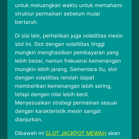
untuk meluangkan waktu untuk memahami
struktur permainan sebelum mulai
bertaruh.
Di sisi lain, perhatikan juga volatilitas mesin
slot ini. Slot dengan volatilitas tinggi
mungkin menghasilkan pembayaran yang
lebih besar, namun frekuensi kemenangan
mungkin lebih jarang. Sementara itu, slot
dengan volatilitas rendah dapat
memberikan kemenangan lebih sering,
tetapi dengan nilai lebih kecil.
Menyesuaikan strategi permainan sesuai
dengan karakteristik mesin sangat
dianjurkan.
Dibawah ini
SLOT JACKPOT MEWAH
akan