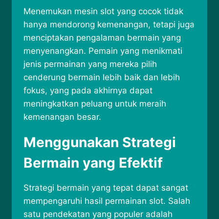
Menemukan mesin slot yang cocok tidak
hanya mendorong kemenangan, tetapi juga
menciptakan pengalaman bermain yang
menyenangkan. Pemain yang menikmati
jenis permainan yang mereka pilih
cenderung bermain lebih baik dan lebih
fokus, yang pada akhirnya dapat
meningkatkan peluang untuk meraih
kemenangan besar.
Menggunakan Strategi
Bermain yang Efektif
Strategi bermain yang tepat dapat sangat
mempengaruhi hasil permainan slot. Salah
satu pendekatan yang populer adalah