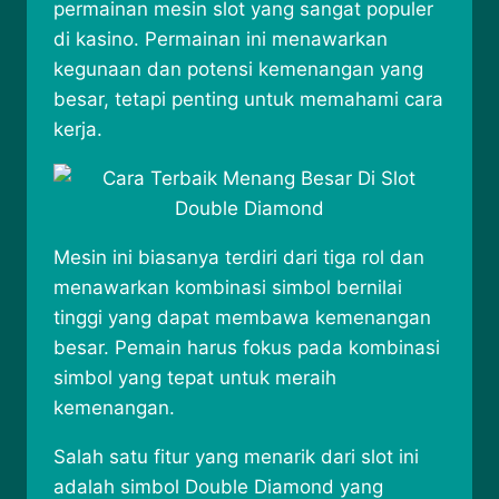
permainan mesin slot yang sangat populer
di kasino. Permainan ini menawarkan
kegunaan dan potensi kemenangan yang
besar, tetapi penting untuk memahami cara
kerja.
Mesin ini biasanya terdiri dari tiga rol dan
menawarkan kombinasi simbol bernilai
tinggi yang dapat membawa kemenangan
besar. Pemain harus fokus pada kombinasi
simbol yang tepat untuk meraih
kemenangan.
Salah satu fitur yang menarik dari slot ini
adalah simbol Double Diamond yang