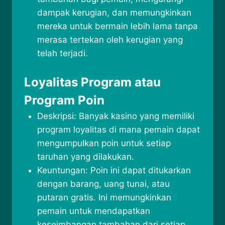
dampak kerugian, dan memungkinkan
mereka untuk bermain lebih lama tanpa
merasa tertekan oleh kerugian yang
telah terjadi.
Loyalitas Program atau
Program Poin
Deskripsi: Banyak kasino yang memiliki
program loyalitas di mana pemain dapat
mengumpulkan poin untuk setiap
taruhan yang dilakukan.
Keuntungan: Poin ini dapat ditukarkan
dengan barang, uang tunai, atau
putaran gratis. Ini memungkinkan
pemain untuk mendapatkan
keseimbangan tambahan dari setiap