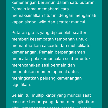
kemenangan beruntun dalam satu putaran.
Pemain lama memahami cara
memaksimalkan fitur ini dengan mengamati
kapan simbol wild dan scatter muncul.
Putaran gratis yang dipicu oleh scatter
memberi kesempatan tambahan untuk
memanfaatkan cascade dan multiplikator
kemenangan. Pemain berpengalaman
mencatat pola kemunculan scatter untuk
merencanakan sesi bermain dan
menentukan momen optimal untuk
meningkatkan peluang kemenangan
signifikan.
Selain itu, multiplikator yang muncul saat
cascade berlangsung dapat meningkatkan