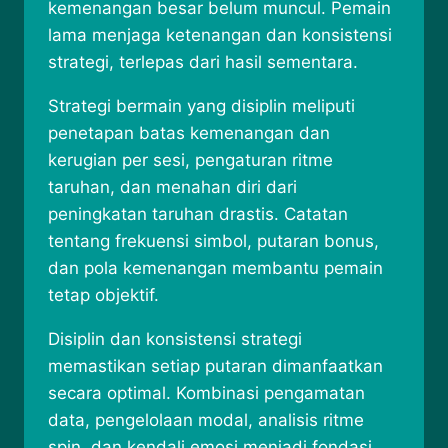
kemenangan besar belum muncul. Pemain
lama menjaga ketenangan dan konsistensi
strategi, terlepas dari hasil sementara.
Strategi bermain yang disiplin meliputi
penetapan batas kemenangan dan
kerugian per sesi, pengaturan ritme
taruhan, dan menahan diri dari
peningkatan taruhan drastis. Catatan
tentang frekuensi simbol, putaran bonus,
dan pola kemenangan membantu pemain
tetap objektif.
Disiplin dan konsistensi strategi
memastikan setiap putaran dimanfaatkan
secara optimal. Kombinasi pengamatan
data, pengelolaan modal, analisis ritme
spin, dan kendali emosi menjadi fondasi