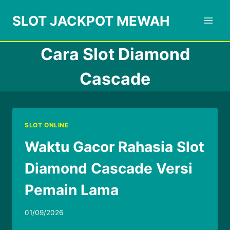
Skip
SLOT JACKPOT MEWAH
to
content
Cara Slot Diamond
Cascade
SLOT ONLINE
Waktu Gacor Rahasia Slot
Diamond Cascade Versi
Pemain Lama
01/09/2026