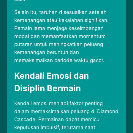
Selain itu, taruhan disesuaikan setelah
kemenangan atau kekalahan signifikan.
Pemain lama menjaga keseimbangan
modal dan memanfaatkan momentum
putaran untuk meningkatkan peluang
kemenangan beruntun dan
memaksimalkan periode waktu gacor.
Kendali Emosi dan
Disiplin Bermain
Kendali emosi menjadi faktor penting
dalam memaksimalkan peluang di Diamond
Cascade. Permainan dapat memicu
keputusan impulsif, terutama saat