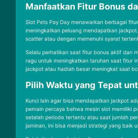
Manfaatkan Fitur Bonus da
Slot Pets Pay Day menawarkan berbagai fitu
meningkatkan peluang mendapatkan jackpot. Fi
scatter atau dengan memenuhi syarat terten
Selalu perhatikan saat fitur bonus aktif da
ragu untuk meningkatkan taruhan saat fitur i
jackpot atau hadiah besar meningkat saat bo
Pilih Waktu yang Tepat un
Kunci lain agar bisa mendapatkan jackpot a
pemain percaya bahwa mesin slot memiliki p
setelah periode tertentu atau saat jumlah pe
jaminan, ini bisa menjadi strategi yang baik