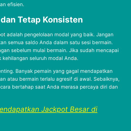
an efisien.
 dan Tetap Konsisten
pot adalah pengelolaan modal yang baik. Jangan
kan semua saldo Anda dalam satu sesi bermain.
ngan sebelum mulai bermain. Jika sudah mencapai
ak kehilangan seluruh modal Anda.
 penting. Banyak pemain yang gagal mendapatkan
an atau bermain terlalu agresif di awal. Sebaiknya,
ecara bertahap saat Anda merasa percaya diri dan
Mendapatkan Jackpot Besar di