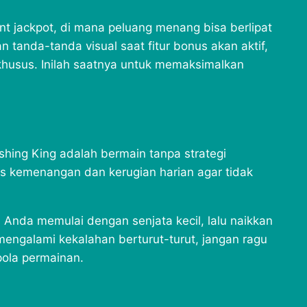
nt jackpot, di mana peluang menang bisa berlipat
tanda-tanda visual saat fitur bonus akan aktif,
khusus. Inilah saatnya untuk memaksimalkan
hing King adalah bermain tanpa strategi
s kemenangan dan kerugian harian agar tidak
Anda memulai dengan senjata kecil, lalu naikkan
mengalami kekalahan berturut-turut, jangan ragu
pola permainan.