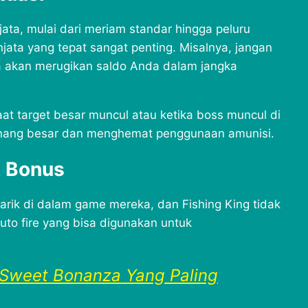
ata, mulai dari meriam standar hingga peluru
jata yang tepat sangat penting. Misalnya, jangan
na akan merugikan saldo Anda dalam jangka
at target besar muncul atau ketika boss muncul di
menang besar dan menghemat penggunaan amunisi.
& Bonus
narik di dalam game mereka, dan Fishing King tidak
 auto fire yang bisa digunakan untuk
 Sweet Bonanza Yang Paling