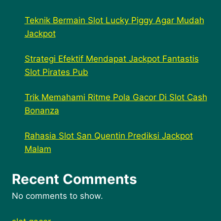
Teknik Bermain Slot Lucky Piggy Agar Mudah
Jackpot
Strategi Efektif Mendapat Jackpot Fantastis
Slot Pirates Pub
Trik Memahami Ritme Pola Gacor Di Slot Cash
Bonanza
Rahasia Slot San Quentin Prediksi Jackpot
Malam
Recent Comments
No comments to show.