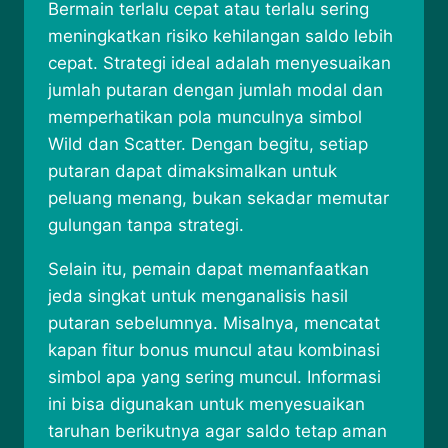
Bermain terlalu cepat atau terlalu sering
meningkatkan risiko kehilangan saldo lebih
cepat. Strategi ideal adalah menyesuaikan
jumlah putaran dengan jumlah modal dan
memperhatikan pola munculnya simbol
Wild dan Scatter. Dengan begitu, setiap
putaran dapat dimaksimalkan untuk
peluang menang, bukan sekadar memutar
gulungan tanpa strategi.
Selain itu, pemain dapat memanfaatkan
jeda singkat untuk menganalisis hasil
putaran sebelumnya. Misalnya, mencatat
kapan fitur bonus muncul atau kombinasi
simbol apa yang sering muncul. Informasi
ini bisa digunakan untuk menyesuaikan
taruhan berikutnya agar saldo tetap aman