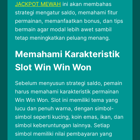
JACKPOT MEWAH
ini akan membahas
strategi mengatur saldo, memahami fitur
permainan, memanfaatkan bonus, dan tips
bermain agar modal lebih awet sambil
tetap meningkatkan peluang menang.
Memahami Karakteristik
Slot Win Win Won
Sebelum menyusun strategi saldo, pemain
harus memahami karakteristik permainan
Win Win Won. Slot ini memiliki tema yang
lucu dan penuh warna, dengan simbol-
simbol seperti kucing, koin emas, ikan, dan
simbol keberuntungan lainnya. Setiap
simbol memiliki nilai pembayaran yang