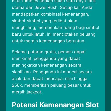
Fitur tumbles adalah salah satu daya tarik
utama dari Jewel Rush. Setiap kali Anda
mendapatkan kombinasi kemenangan,
simbol-simbol yang terlibat akan
menghilang, memberikan ruang bagi simbol
baru untuk jatuh. Ini menciptakan peluang
untuk meraih kemenangan beruntun.
Selama putaran gratis, pemain dapat
menikmati pengganda yang dapat
meningkatkan kemenangan secara
signifikan. Pengganda ini muncul secara
acak dan dapat mencapai nilai hingga
256x, memberikan peluang besar untuk
meraih jackpot.
Potensi Kemenangan Slot