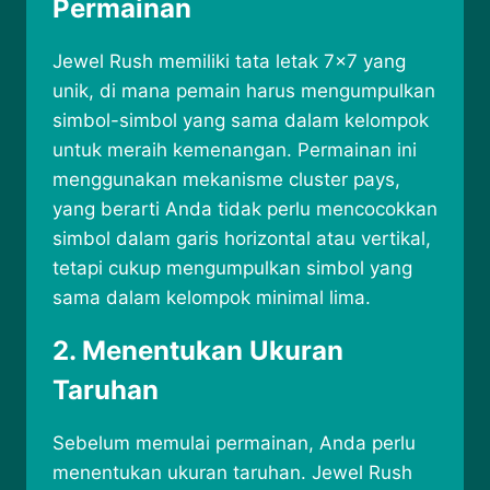
Permainan
Jewel Rush memiliki tata letak 7×7 yang
unik, di mana pemain harus mengumpulkan
simbol-simbol yang sama dalam kelompok
untuk meraih kemenangan. Permainan ini
menggunakan mekanisme cluster pays,
yang berarti Anda tidak perlu mencocokkan
simbol dalam garis horizontal atau vertikal,
tetapi cukup mengumpulkan simbol yang
sama dalam kelompok minimal lima.
2. Menentukan Ukuran
Taruhan
Sebelum memulai permainan, Anda perlu
menentukan ukuran taruhan. Jewel Rush