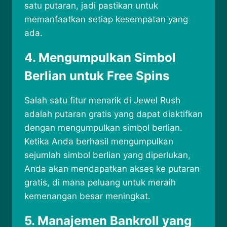
satu putaran, jadi pastikan untuk
memanfaatkan setiap kesempatan yang
ada.
4. Mengumpulkan Simbol
Berlian untuk Free Spins
Salah satu fitur menarik di Jewel Rush
adalah putaran gratis yang dapat diaktifkan
dengan mengumpulkan simbol berlian.
Ketika Anda berhasil mengumpulkan
sejumlah simbol berlian yang diperlukan,
Anda akan mendapatkan akses ke putaran
gratis, di mana peluang untuk meraih
kemenangan besar meningkat.
5. Manajemen Bankroll yang