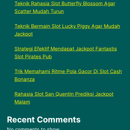
Teknik Rahasia Slot Butterfly Blossom Agar
Scatter Mudah Turun
Teknik Bermain Slot Lucky Piggy Agar Mudah
Jackpot
Strategi Efektif Mendapat Jackpot Fantastis
Slot Pirates Pub
Trik Memahami Ritme Pola Gacor Di Slot Cash
Bonanza
Rahasia Slot San Quentin Prediksi Jackpot
Malam
Recent Comments
No comments to show.