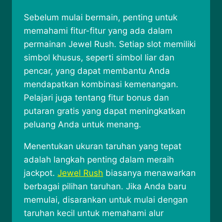
Sebelum mulai bermain, penting untuk
memahami fitur-fitur yang ada dalam
permainan Jewel Rush. Setiap slot memiliki
simbol khusus, seperti simbol liar dan
pencar, yang dapat membantu Anda
mendapatkan kombinasi kemenangan.
Pelajari juga tentang fitur bonus dan
putaran gratis yang dapat meningkatkan
peluang Anda untuk menang.
Menentukan ukuran taruhan yang tepat
adalah langkah penting dalam meraih
jackpot.
Jewel Rush
biasanya menawarkan
berbagai pilihan taruhan. Jika Anda baru
memulai, disarankan untuk mulai dengan
taruhan kecil untuk memahami alur