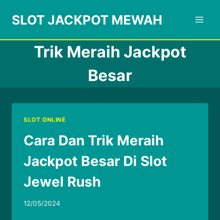
Skip
SLOT JACKPOT MEWAH
to
content
Trik Meraih Jackpot
Besar
SLOT ONLINE
Cara Dan Trik Meraih
Jackpot Besar Di Slot
Jewel Rush
12/05/2024