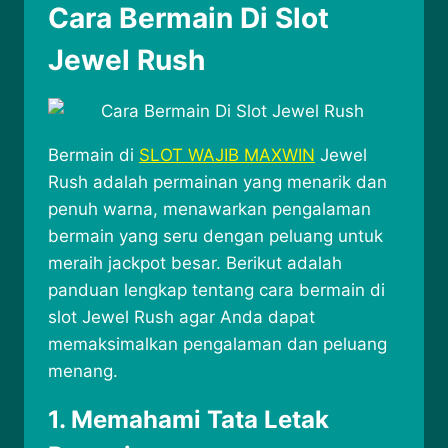
Cara Bermain Di Slot
Jewel Rush
Bermain di
SLOT WAJIB MAXWIN
Jewel
Rush adalah permainan yang menarik dan
penuh warna, menawarkan pengalaman
bermain yang seru dengan peluang untuk
meraih jackpot besar. Berikut adalah
panduan lengkap tentang cara bermain di
slot Jewel Rush agar Anda dapat
memaksimalkan pengalaman dan peluang
menang.
1. Memahami Tata Letak