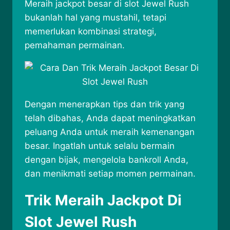
Meraih jackpot besar di slot Jewel Rush
bukanlah hal yang mustahil, tetapi
memerlukan kombinasi strategi,
pemahaman permainan.
Dengan menerapkan tips dan trik yang
telah dibahas, Anda dapat meningkatkan
peluang Anda untuk meraih kemenangan
besar. Ingatlah untuk selalu bermain
dengan bijak, mengelola bankroll Anda,
dan menikmati setiap momen permainan.
Trik Meraih Jackpot Di
Slot Jewel Rush