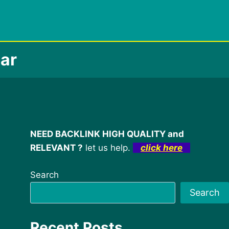
ar
NEED BACKLINK HIGH QUALITY and
RELEVANT ?
let us help.
click here
Search
Search
Recent Posts