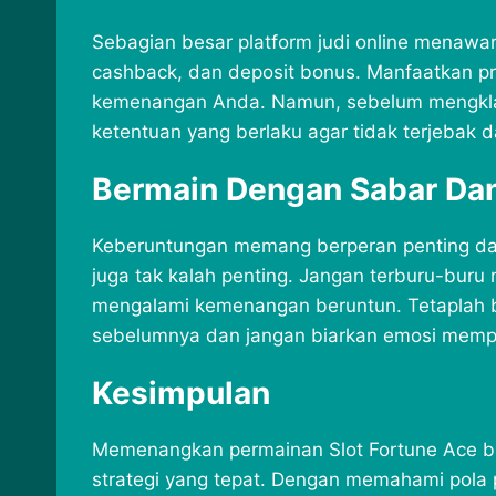
Sebagian besar platform judi online menawar
cashback, dan deposit bonus. Manfaatkan pr
kemenangan Anda. Namun, sebelum mengkla
ketentuan yang berlaku agar tidak terjebak d
Bermain Dengan Sabar Dan
Keberuntungan memang berperan penting dala
juga tak kalah penting. Jangan terburu-bur
mengalami kemenangan beruntun. Tetaplah be
sebelumnya dan jangan biarkan emosi memp
Kesimpulan
Memenangkan permainan Slot Fortune Ace bu
strategi yang tepat. Dengan memahami pola