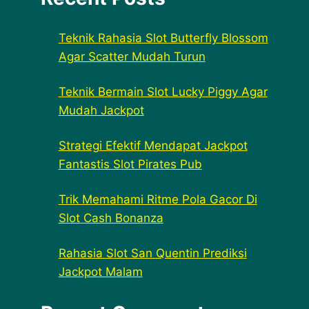
Teknik Rahasia Slot Butterfly Blossom
Agar Scatter Mudah Turun
Teknik Bermain Slot Lucky Piggy Agar
Mudah Jackpot
Strategi Efektif Mendapat Jackpot
Fantastis Slot Pirates Pub
Trik Memahami Ritme Pola Gacor Di
Slot Cash Bonanza
Rahasia Slot San Quentin Prediksi
Jackpot Malam