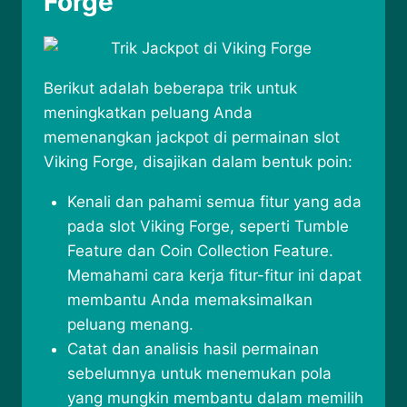
Forge
Berikut adalah beberapa trik untuk
meningkatkan peluang Anda
memenangkan jackpot di permainan slot
Viking Forge, disajikan dalam bentuk poin:
Kenali dan pahami semua fitur yang ada
pada slot Viking Forge, seperti Tumble
Feature dan Coin Collection Feature.
Memahami cara kerja fitur-fitur ini dapat
membantu Anda memaksimalkan
peluang menang.
Catat dan analisis hasil permainan
sebelumnya untuk menemukan pola
yang mungkin membantu dalam memilih