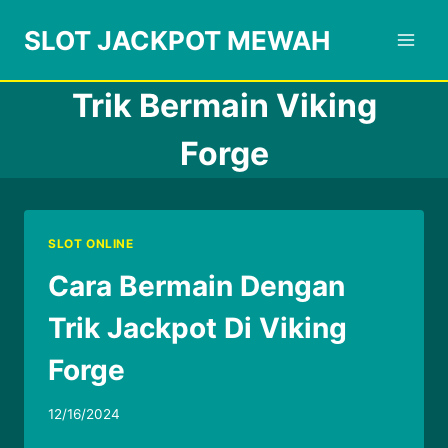
Skip
SLOT JACKPOT MEWAH
to
content
Trik Bermain Viking
Forge
SLOT ONLINE
Cara Bermain Dengan
Trik Jackpot Di Viking
Forge
12/16/2024