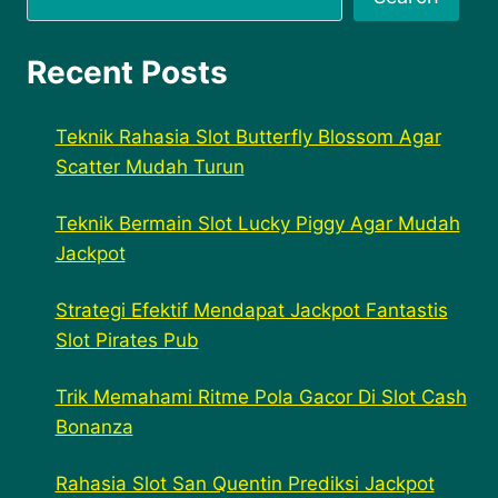
Recent Posts
Teknik Rahasia Slot Butterfly Blossom Agar
Scatter Mudah Turun
Teknik Bermain Slot Lucky Piggy Agar Mudah
Jackpot
Strategi Efektif Mendapat Jackpot Fantastis
Slot Pirates Pub
Trik Memahami Ritme Pola Gacor Di Slot Cash
Bonanza
Rahasia Slot San Quentin Prediksi Jackpot