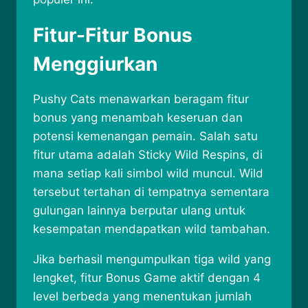
Fitur-Fitur Bonus
Menggiurkan
Pushy Cats menawarkan beragam fitur
bonus yang menambah keseruan dan
potensi kemenangan pemain. Salah satu
fitur utama adalah Sticky Wild Respins, di
mana setiap kali simbol wild muncul. Wild
tersebut tertahan di tempatnya sementara
gulungan lainnya berputar ulang untuk
kesempatan mendapatkan wild tambahan.
Jika berhasil mengumpulkan tiga wild yang
lengket, fitur Bonus Game aktif dengan 4
level berbeda yang menentukan jumlah