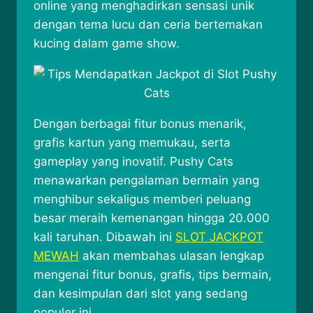
online yang menghadirkan sensasi unik
dengan tema lucu dan ceria bertemakan
kucing dalam game show.
Dengan berbagai fitur bonus menarik,
grafis kartun yang memukau, serta
gameplay yang inovatif. Pushy Cats
menawarkan pengalaman bermain yang
menghibur sekaligus memberi peluang
besar meraih kemenangan hingga 20.000
kali taruhan. Dibawah ini
SLOT JACKPOT
MEWAH
akan membahas ulasan lengkap
mengenai fitur bonus, grafis, tips bermain,
dan kesimpulan dari slot yang sedang
populer ini.