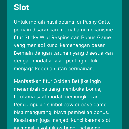
Slot
Untuk meraih hasil optimal di Pushy Cats,
pemain disarankan memahami mekanisme
fitur Sticky Wild Respins dan Bonus Game
yang menjadi kunci kemenangan besar.
Bermain dengan taruhan yang disesuaikan
dengan modal adalah penting untuk
menjaga keberlanjutan permainan.
Manfaatkan fitur Golden Bet jika ingin
menambah peluang membuka bonus,
terutama saat modal memungkinkan.
Pengumpulan simbol paw di base game
bisa mengurangi biaya pembelian bonus.
Kesabaran juga menjadi kunci karena slot
ini memiliki volatilitas tinggi, sehingga