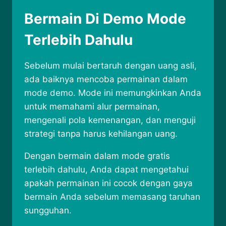
Bermain Di Demo Mode
Terlebih Dahulu
Sebelum mulai bertaruh dengan uang asli,
ada baiknya mencoba permainan dalam
mode demo. Mode ini memungkinkan Anda
untuk memahami alur permainan,
mengenali pola kemenangan, dan menguji
strategi tanpa harus kehilangan uang.
Dengan bermain dalam mode gratis
terlebih dahulu, Anda dapat mengetahui
apakah permainan ini cocok dengan gaya
bermain Anda sebelum memasang taruhan
sungguhan.