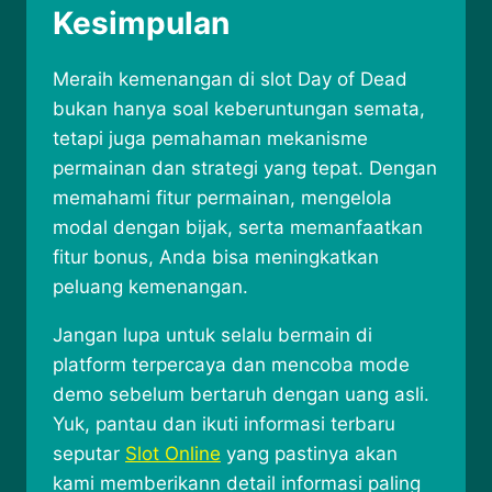
Kesimpulan
Meraih kemenangan di slot Day of Dead
bukan hanya soal keberuntungan semata,
tetapi juga pemahaman mekanisme
permainan dan strategi yang tepat. Dengan
memahami fitur permainan, mengelola
modal dengan bijak, serta memanfaatkan
fitur bonus, Anda bisa meningkatkan
peluang kemenangan.
Jangan lupa untuk selalu bermain di
platform terpercaya dan mencoba mode
demo sebelum bertaruh dengan uang asli.
Yuk, pantau dan ikuti informasi terbaru
seputar
Slot Online
yang pastinya akan
kami memberikann detail informasi paling