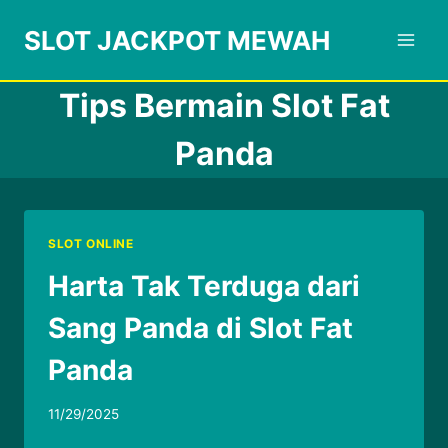
Skip
SLOT JACKPOT MEWAH
to
content
Tips Bermain Slot Fat
Panda
SLOT ONLINE
Harta Tak Terduga dari
Sang Panda di Slot Fat
Panda
11/29/2025