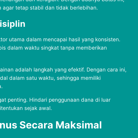
agar tetap stabil dan tidak berlebihan.
siplin
tor utama dalam mencapai hasil yang konsisten.
bis dalam waktu singkat tanpa memberikan
nan adalah langkah yang efektif. Dengan cara ini,
al dalam satu waktu, sehingga memiliki
a.
at penting. Hindari penggunaan dana di luar
itentukan sejak awal.
onus Secara Maksimal