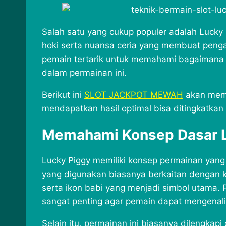
Salah satu yang cukup populer adalah Lucky
hoki serta nuansa ceria yang membuat pen
pemain tertarik untuk memahami bagaimana t
dalam permainan ini.
Berikut ini
SLOT JACKPOT MEWAH
akan memb
mendapatkan hasil optimal bisa ditingkatkan 
Memahami Konsep Dasar L
Lucky Piggy memiliki konsep permainan yang
yang digunakan biasanya berkaitan dengan 
serta ikon babi yang menjadi simbol utama.
sangat penting agar pemain dapat mengenali 
Selain itu, permainan ini biasanya dilengka