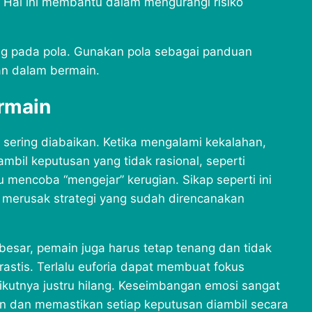
. Hal ini membantu dalam mengurangi risiko
ung pada pola. Gunakan pola sebagai panduan
an dalam bermain.
rmain
 sering diabaikan. Ketika mengalami kekalahan,
il keputusan yang tidak rasional, seperti
 mencoba “mengejar” kerugian. Sikap seperti ini
 merusak strategi yang sudah direncanakan
sar, pemain juga harus tetap tenang dan tidak
astis. Terlalu euforia dapat membuat fokus
kutnya justru hilang. Keseimbangan emosi sangat
n dan memastikan setiap keputusan diambil secara