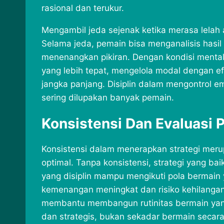
rasional dan terukur.
Mengambil jeda sejenak ketika merasa lelah 
Selama jeda, pemain bisa menganalisis hasil
menenangkan pikiran. Dengan kondisi menta
yang lebih tepat, mengelola modal dengan e
jangka panjang. Disiplin dalam mengontrol e
sering dilupakan banyak pemain.
Konsistensi Dan Evaluasi 
Konsistensi dalam menerapkan strategi meru
optimal. Tanpa konsistensi, strategi yang b
yang disiplin mampu mengikuti pola bermain y
kemenangan meningkat dan risiko kehilangan
membantu membangun rutinitas bermain yang 
dan strategis, bukan sekadar bermain secara 