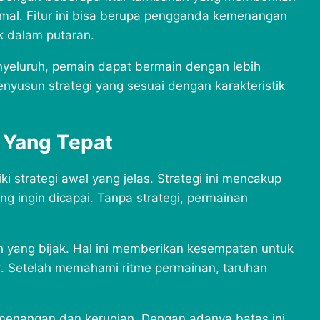
imal. Fitur ini bisa berupa pengganda kemenangan
k dalam putaran.
eluruh, pemain dapat bermain dengan lebih
enyusun strategi yang sesuai dengan karakteristik
 Yang Tepat
i strategi awal yang jelas. Strategi ini mencakup
ng ingin dicapai. Tanpa strategi, permainan
h yang bijak. Hal ini memberikan kesempatan untuk
r. Setelah memahami ritme permainan, taruhan
menangan dan kerugian. Dengan adanya batas ini,