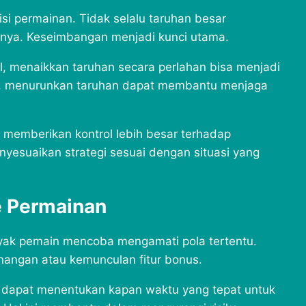
si permainan. Tidak selalu taruhan besar
iknya. Keseimbangan menjadi kunci utama.
l, menaikkan taruhan secara perlahan bisa menjadi
an, menurunkan taruhan dapat membantu menjaga
 memberikan kontrol lebih besar terhadap
yesuaikan strategi sesuai dengan situasi yang
e Permainan
nyak pemain mencoba mengamati pola tertentu.
menangan atau kemunculan fitur bonus.
 dapat menentukan kapan waktu yang tepat untuk