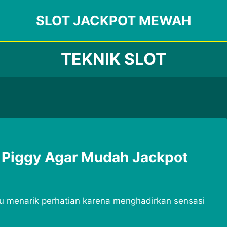
SLOT JACKPOT MEWAH
TEKNIK SLOT
y Piggy Agar Mudah Jackpot
u menarik perhatian karena menghadirkan sensasi