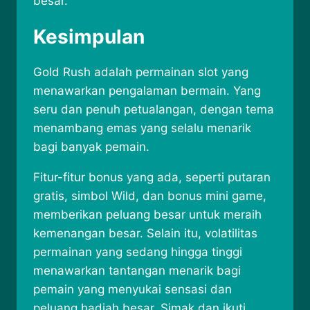
besar.
Kesimpulan
Gold Rush adalah permainan slot yang
menawarkan pengalaman bermain. Yang
seru dan penuh petualangan, dengan tema
menambang emas yang selalu menarik
bagi banyak pemain.
Fitur-fitur bonus yang ada, seperti putaran
gratis, simbol Wild, dan bonus mini game,
memberikan peluang besar untuk meraih
kemenangan besar. Selain itu, volatilitas
permainan yang sedang hingga tinggi
menawarkan tantangan menarik bagi
pemain yang menyukai sensasi dan
peluang hadiah besar. Simak dan ikuti