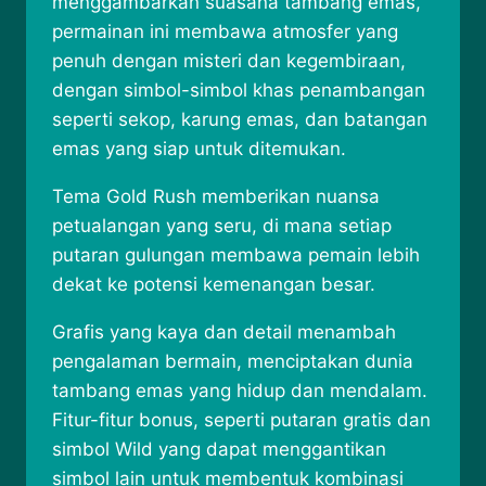
menggambarkan suasana tambang emas,
permainan ini membawa atmosfer yang
penuh dengan misteri dan kegembiraan,
dengan simbol-simbol khas penambangan
seperti sekop, karung emas, dan batangan
emas yang siap untuk ditemukan.
Tema Gold Rush memberikan nuansa
petualangan yang seru, di mana setiap
putaran gulungan membawa pemain lebih
dekat ke potensi kemenangan besar.
Grafis yang kaya dan detail menambah
pengalaman bermain, menciptakan dunia
tambang emas yang hidup dan mendalam.
Fitur-fitur bonus, seperti putaran gratis dan
simbol Wild yang dapat menggantikan
simbol lain untuk membentuk kombinasi