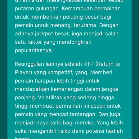
dinamis dan meningkatkan keseruan setiap
putaran gulungan. Kemampuan permainan
untuk memberikan peluang besar bagi
pemain untuk menang, terutama. Dengan
adanya jackpot besar, juga menjadi salah
satu faktor yang mendongkrak
popularitasnya.
Keunggulan lainnya adalah RTP (Return to
Player) yang kompetitif, yang. Memberi
pemain harapan lebih tinggi untuk
mendapatkan kemenangan dalam jangka
panjang. Volatilitas yang sedang hingga
tinggi membuat permainan ini cocok untuk
pemain yang mencari tantangan. Dan juga
menjadi daya tarik bagi mereka. Yang lebih
suka mengambil risiko demi potensi hadiah