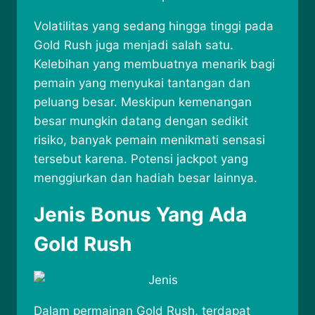
Volatilitas yang sedang hingga tinggi pada
Gold Rush juga menjadi salah satu.
Kelebihan yang membuatnya menarik bagi
pemain yang menyukai tantangan dan
peluang besar. Meskipun kemenangan
besar mungkin datang dengan sedikit
risiko, banyak pemain menikmati sensasi
tersebut karena. Potensi jackpot yang
menggiurkan dan hadiah besar lainnya.
Jenis Bonus Yang Ada
Gold Rush
Dalam permainan Gold Rush, terdapat