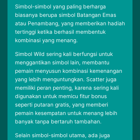
Simbol-simbol yang paling berharga
biasanya berupa simbol Batangan Emas
atau Penambang, yang memberikan hadiah
tertinggi ketika berhasil membentuk
kombinasi yang menang.
Simbol Wild sering kali berfungsi untuk
menggantikan simbol lain, membantu
pemain menyusun kombinasi kemenangan
yang lebih menguntungkan. Scatter juga
memiliki peran penting, karena sering kali
digunakan untuk memicu fitur bonus
seperti putaran gratis, yang memberi
pemain kesempatan untuk menang lebih
banyak tanpa bertaruh tambahan.
Selain simbol-simbol utama, ada juga