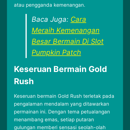
atau pengganda kemenangan.
Baca Juga:
Cara
Meraih Kemenangan
Besar Bermain Di Slot
Pumpkin Patch
Keseruan Bermain Gold
Rush
Keseruan bermain Gold Rush terletak pada
pengalaman mendalam yang ditawarkan
permainan ini. Dengan tema petualangan
menambang emas, setiap putaran
gulungan memberi sensasi seolah-olah