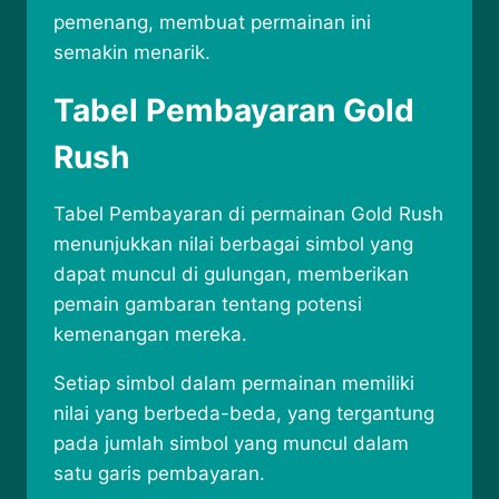
pemenang, membuat permainan ini
semakin menarik.
Tabel Pembayaran Gold
Rush
Tabel Pembayaran di permainan Gold Rush
menunjukkan nilai berbagai simbol yang
dapat muncul di gulungan, memberikan
pemain gambaran tentang potensi
kemenangan mereka.
Setiap simbol dalam permainan memiliki
nilai yang berbeda-beda, yang tergantung
pada jumlah simbol yang muncul dalam
satu garis pembayaran.