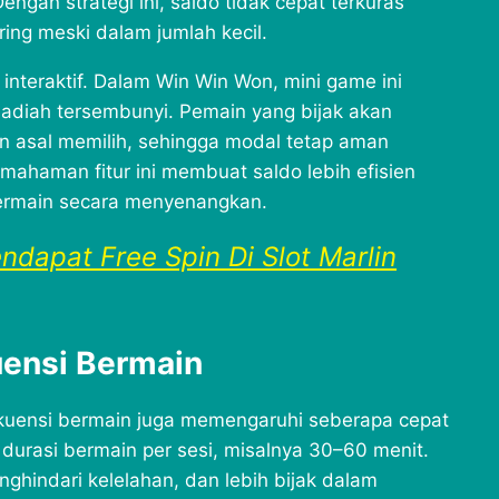
an strategi ini, saldo tidak cepat terkuras
ing meski dalam jumlah kecil.
interaktif. Dalam Win Win Won, mini game ini
adiah tersembunyi. Pemain yang bijak akan
n asal memilih, sehingga modal tetap aman
mahaman fitur ini membuat saldo lebih efisien
ermain secara menyenangkan.
dapat Free Spin Di Slot Marlin
ensi Bermain
rekuensi bermain juga memengaruhi seberapa cepat
durasi bermain per sesi, misalnya 30–60 menit.
nghindari kelelahan, dan lebih bijak dalam