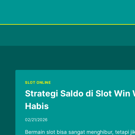
Skip
to
content
SLOT ONLINE
Strategi Saldo di Slot Wi
Habis
02/21/2026
Bermain slot bisa sangat menghibur, tetapi ji