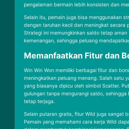
pengalaman bermain lebih konsisten dan m
Selain itu, pemain juga bisa menggunakan stra
dengan taruhan kecil dan meningkat secara 
Strategi ini memungkinkan saldo tetap am
kemenangan, sehingga peluang mendapatkan ha
Memanfaatkan Fitur dan B
Win Win Won memiliki berbagai fitur dan bo
meningkatkan peluang menang. Salah satu yan
yang biasanya dipicu oleh simbol Scatter. 
gulungan tanpa mengurangi saldo, sehingga
tetap terjaga.
Selain putaran gratis, fitur Wild juga sang
Pemain yang memahami cara kerja Wild dapat m