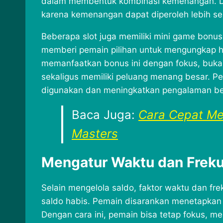
dalam membentuk kombinasi kemenangan. Deng
karena kemenangan dapat diperoleh lebih ser
Beberapa slot juga memiliki mini game bonus 
memberi pemain pilihan untuk mengungkap h
memanfaatkan bonus ini dengan fokus, buka
sekaligus memiliki peluang menang besar. Pe
digunakan dan meningkatkan pengalaman b
Baca Juga:
Cara Cepat Men
Masters
Mengatur Waktu dan Freku
Selain mengelola saldo, faktor waktu dan f
saldo habis. Pemain disarankan menetapkan 
Dengan cara ini, pemain bisa tetap fokus, me