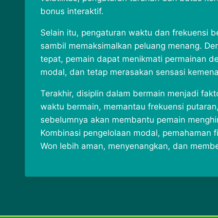
bonus interaktif.
Selain itu, pengaturan waktu dan frekuensi
sambil memaksimalkan peluang menang. Deng
tepat, pemain dapat menikmati permainan den
modal, dan tetap merasakan sensasi kemena
Terakhir, disiplin dalam bermain menjadi fa
waktu bermain, memantau frekuensi putaran,
sebelumnya akan membantu pemain menghind
Kombinasi pengelolaan modal, pemahaman fitu
Won lebih aman, menyenangkan, dan memberi