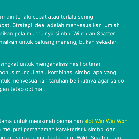
main terlalu cepat atau terlalu sering
epat. Strategi ideal adalah menyesuaikan jumlah
ikan pola munculnya simbol Wild dan Scatter.
simalkan untuk peluang menang, bukan sekadar
singkat untuk menganalisis hasil putaran
 bonus muncul atau kombinasi simbol apa yang
 untuk menyesuaikan taruhan berikutnya agar saldo
an tetap optimal.
 utama untuk menikmati permainan
slot Win Win Won
 meliputi pemahaman karakteristik simbol dan
ugian, serta pemanfaatan fitur Wild, Scatter, dan