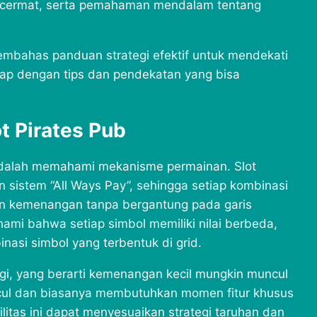
ng cermat, serta pemahaman mendalam tentang
mbahas panduan strategi efektif untuk mendekati
gkap dengan tips dan pendekatan yang bisa
 Pirates Pub
adalah memahami mekanisme permainan. Slot
sistem “All Ways Pay”, sehingga setiap kombinasi
an kemenangan tanpa bergantung pada garis
ami bahwa setiap simbol memiliki nilai berbeda,
asi simbol yang terbentuk di grid.
inggi, yang berarti kemenangan kecil mungkin muncul
uncul dan biasanya membutuhkan momen fitur khusus
litas ini dapat menyesuaikan strategi taruhan dan