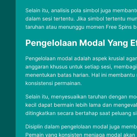
Selain itu, analisis pola simbol juga memba
dalam sesi tertentu. Jika simbol tertentu mu
taruhan atau menunggu momen Free Spins be
Pengelolaan Modal Yang Ef
Pengelolaan modal adalah aspek krusial agar
anggaran khusus untuk setiap sesi, membag
menentukan batas harian. Hal ini membantu 
konsistensi permainan.
Selain itu, menyesuaikan taruhan dengan mo
kecil dapat bermain lebih lama dan mengeval
ditingkatkan secara bertahap saat peluang si
Disiplin dalam pengelolaan modal juga memba
Pemain yang konsisten menjaga modal akan