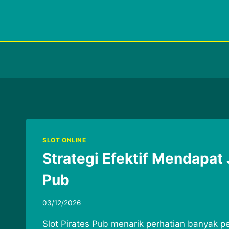
Skip
to
content
SLOT ONLINE
Strategi Efektif Mendapat 
Pub
03/12/2026
Slot Pirates Pub menarik perhatian banyak