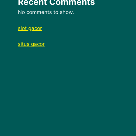
Recent Comments
No comments to show.
slot gacor
situs gacor