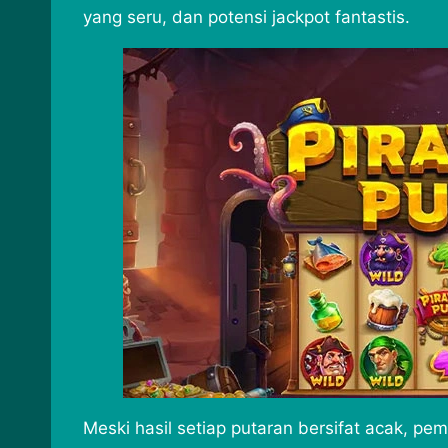
yang seru, dan potensi jackpot fantastis.
Meski hasil setiap putaran bersifat acak, 