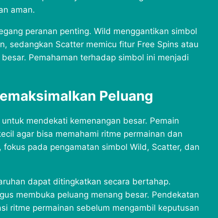
dan aman.
egang peranan penting. Wild menggantikan simbol
 sedangkan Scatter memicu fitur Free Spins atau
 besar. Pemahaman terhadap simbol ini menjadi
Memaksimalkan Peluang
 untuk mendekati kemenangan besar. Pemain
kecil agar bisa memahami ritme permainan dan
 fokus pada pengamatan simbol Wild, Scatter, dan
aruhan dapat ditingkatkan secara bertahap.
kaligus membuka peluang menang besar. Pendekatan
i ritme permainan sebelum mengambil keputusan