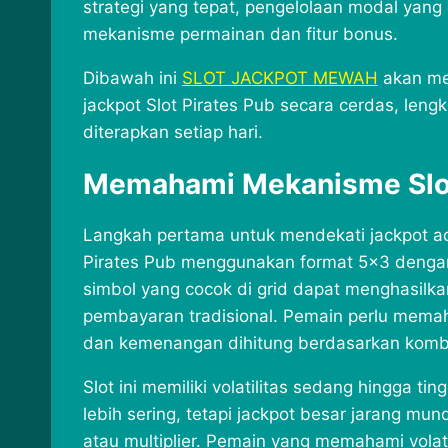
strategi yang tepat, pengelolaan modal ya
mekanisme permainan dan fitur bonus.
Dibawah ini
SLOT JACKPOT MEWAH
akan me
jackpot Slot Pirates Pub secara cerdas, len
diterapkan setiap hari.
Memahami Mekanisme Slot
Langkah pertama untuk mendekati jackpot 
Pirates Pub menggunakan format 5×3 dengan 
simbol yang cocok di grid dapat menghasilk
pembayaran tradisional. Pemain perlu memah
dan kemenangan dihitung berdasarkan kombin
Slot ini memiliki volatilitas sedang hingga t
lebih sering, tetapi jackpot besar jarang m
atau multiplier. Pemain yang memahami volati