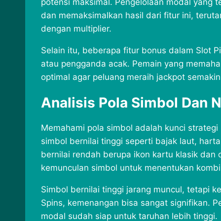
potensi maksimal. Pengelolaan modal yang 
dan memaksimalkan hasil dari fitur ini, terut
dengan multiplier.
Selain itu, beberapa fitur bonus dalam Slot
atau pengganda acak. Pemain yang memaham
optimal agar peluang meraih jackpot semakin 
Analisis Pola Simbol Dan N
Memahami pola simbol adalah kunci strategi u
simbol bernilai tinggi seperti bajak laut, ha
bernilai rendah berupa ikon kartu klasik da
kemunculan simbol untuk menentukan kombin
Simbol bernilai tinggi jarang muncul, tetapi
Spins, kemenangan bisa sangat signifikan. P
modal sudah siap untuk taruhan lebih tinggi.