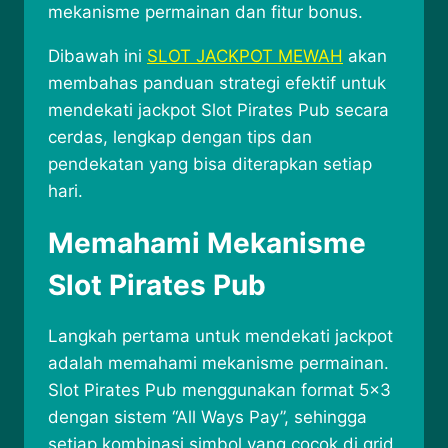
mekanisme permainan dan fitur bonus.
Dibawah ini
SLOT JACKPOT MEWAH
akan
membahas panduan strategi efektif untuk
mendekati jackpot Slot Pirates Pub secara
cerdas, lengkap dengan tips dan
pendekatan yang bisa diterapkan setiap
hari.
Memahami Mekanisme
Slot Pirates Pub
Langkah pertama untuk mendekati jackpot
adalah memahami mekanisme permainan.
Slot Pirates Pub menggunakan format 5×3
dengan sistem “All Ways Pay”, sehingga
setiap kombinasi simbol yang cocok di grid