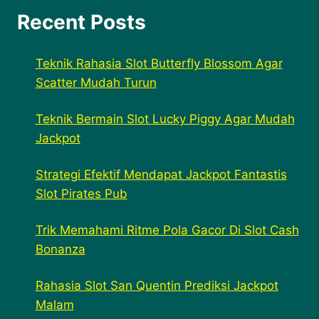
Recent Posts
Teknik Rahasia Slot Butterfly Blossom Agar
Scatter Mudah Turun
Teknik Bermain Slot Lucky Piggy Agar Mudah
Jackpot
Strategi Efektif Mendapat Jackpot Fantastis
Slot Pirates Pub
Trik Memahami Ritme Pola Gacor Di Slot Cash
Bonanza
Rahasia Slot San Quentin Prediksi Jackpot
Malam