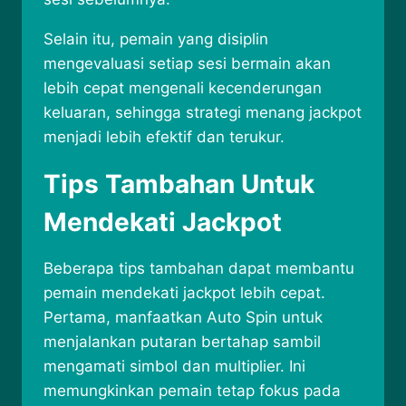
Selain itu, pemain yang disiplin
mengevaluasi setiap sesi bermain akan
lebih cepat mengenali kecenderungan
keluaran, sehingga strategi menang jackpot
menjadi lebih efektif dan terukur.
Tips Tambahan Untuk
Mendekati Jackpot
Beberapa tips tambahan dapat membantu
pemain mendekati jackpot lebih cepat.
Pertama, manfaatkan Auto Spin untuk
menjalankan putaran bertahap sambil
mengamati simbol dan multiplier. Ini
memungkinkan pemain tetap fokus pada