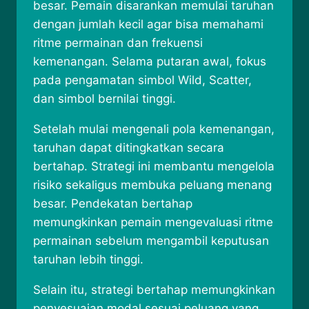
besar. Pemain disarankan memulai taruhan
dengan jumlah kecil agar bisa memahami
ritme permainan dan frekuensi
kemenangan. Selama putaran awal, fokus
pada pengamatan simbol Wild, Scatter,
dan simbol bernilai tinggi.
Setelah mulai mengenali pola kemenangan,
taruhan dapat ditingkatkan secara
bertahap. Strategi ini membantu mengelola
risiko sekaligus membuka peluang menang
besar. Pendekatan bertahap
memungkinkan pemain mengevaluasi ritme
permainan sebelum mengambil keputusan
taruhan lebih tinggi.
Selain itu, strategi bertahap memungkinkan
penyesuaian modal sesuai peluang yang