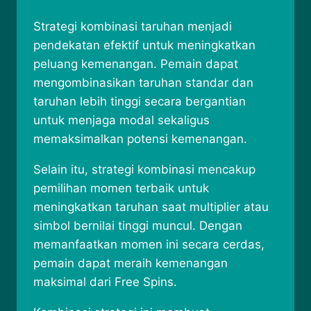
Strategi kombinasi taruhan menjadi
pendekatan efektif untuk meningkatkan
peluang kemenangan. Pemain dapat
mengombinasikan taruhan standar dan
taruhan lebih tinggi secara bergantian
untuk menjaga modal sekaligus
memaksimalkan potensi kemenangan.
Selain itu, strategi kombinasi mencakup
pemilihan momen terbaik untuk
meningkatkan taruhan saat multiplier atau
simbol bernilai tinggi muncul. Dengan
memanfaatkan momen ini secara cerdas,
pemain dapat meraih kemenangan
maksimal dari Free Spins.