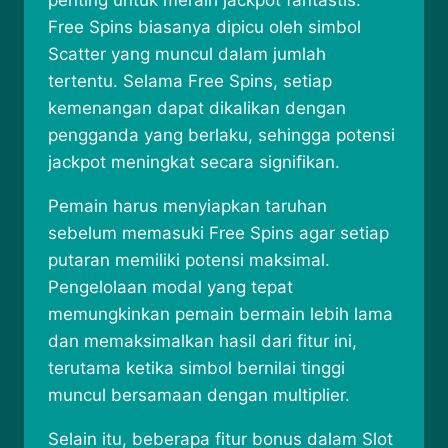
penting untuk meraih jackpot fantastis.
Free Spins biasanya dipicu oleh simbol
Scatter yang muncul dalam jumlah
tertentu. Selama Free Spins, setiap
kemenangan dapat dikalikan dengan
pengganda yang berlaku, sehingga potensi
jackpot meningkat secara signifikan.
Pemain harus menyiapkan taruhan
sebelum memasuki Free Spins agar setiap
putaran memiliki potensi maksimal.
Pengelolaan modal yang tepat
memungkinkan pemain bermain lebih lama
dan memaksimalkan hasil dari fitur ini,
terutama ketika simbol bernilai tinggi
muncul bersamaan dengan multiplier.
Selain itu, beberapa fitur bonus dalam Slot