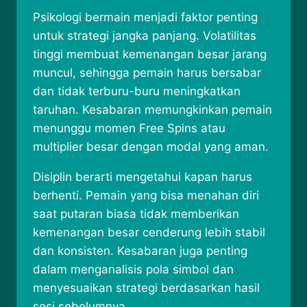
Psikologi bermain menjadi faktor penting
untuk strategi jangka panjang. Volatilitas
tinggi membuat kemenangan besar jarang
muncul, sehingga pemain harus bersabar
dan tidak terburu-buru meningkatkan
taruhan. Kesabaran memungkinkan pemain
menunggu momen Free Spins atau
multiplier besar dengan modal yang aman.
Disiplin berarti mengetahui kapan harus
berhenti. Pemain yang bisa menahan diri
saat putaran biasa tidak memberikan
kemenangan besar cenderung lebih stabil
dan konsisten. Kesabaran juga penting
dalam menganalisis pola simbol dan
menyesuaikan strategi berdasarkan hasil
sesi sebelumnya.