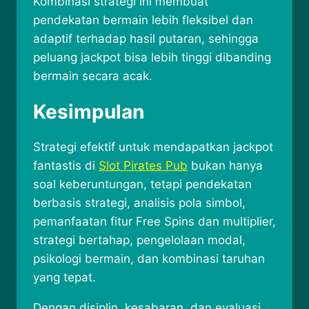
Kombinasi strategi ini membuat
pendekatan bermain lebih fleksibel dan
adaptif terhadap hasil putaran, sehingga
peluang jackpot bisa lebih tinggi dibanding
bermain secara acak.
Kesimpulan
Strategi efektif untuk mendapatkan jackpot
fantastis di
Slot Pirates Pub
bukan hanya
soal keberuntungan, tetapi pendekatan
berbasis strategi, analisis pola simbol,
pemanfaatan fitur Free Spins dan multiplier,
strategi bertahap, pengelolaan modal,
psikologi bermain, dan kombinasi taruhan
yang tepat.
Dengan disiplin, kesabaran, dan evaluasi