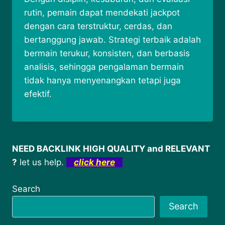
rutin, pemain dapat mendekati jackpot
dengan cara terstruktur, cerdas, dan
bertanggung jawab. Strategi terbaik adalah
bermain terukur, konsisten, dan berbasis
analisis, sehingga pengalaman bermain
tidak hanya menyenangkan tetapi juga
efektif.
NEED BACKLINK HIGH QUALITY and RELEVANT
?
let us help.
click here
Search
Search