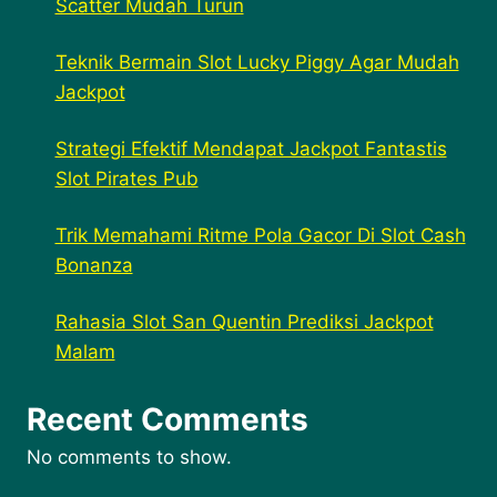
Scatter Mudah Turun
Teknik Bermain Slot Lucky Piggy Agar Mudah
Jackpot
Strategi Efektif Mendapat Jackpot Fantastis
Slot Pirates Pub
Trik Memahami Ritme Pola Gacor Di Slot Cash
Bonanza
Rahasia Slot San Quentin Prediksi Jackpot
Malam
Recent Comments
No comments to show.