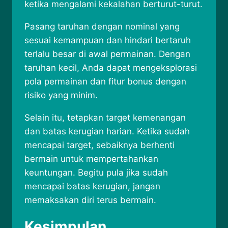
ketika mengalami kekalahan berturut-turut.
Pasang taruhan dengan nominal yang
sesuai kemampuan dan hindari bertaruh
terlalu besar di awal permainan. Dengan
taruhan kecil, Anda dapat mengeksplorasi
pola permainan dan fitur bonus dengan
risiko yang minim.
Selain itu, tetapkan target kemenangan
dan batas kerugian harian. Ketika sudah
mencapai target, sebaiknya berhenti
bermain untuk mempertahankan
keuntungan. Begitu pula jika sudah
mencapai batas kerugian, jangan
memaksakan diri terus bermain.
Kesimpulan