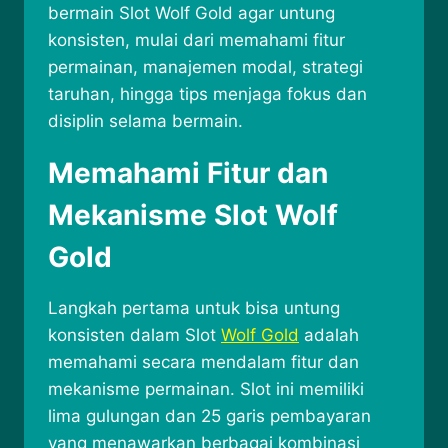
bermain Slot Wolf Gold agar untung
konsisten, mulai dari memahami fitur
permainan, manajemen modal, strategi
taruhan, hingga tips menjaga fokus dan
disiplin selama bermain.
Memahami Fitur dan
Mekanisme Slot Wolf
Gold
Langkah pertama untuk bisa untung
konsisten dalam Slot
Wolf Gold
adalah
memahami secara mendalam fitur dan
mekanisme permainan. Slot ini memiliki
lima gulungan dan 25 garis pembayaran
yang menawarkan berbagai kombinasi