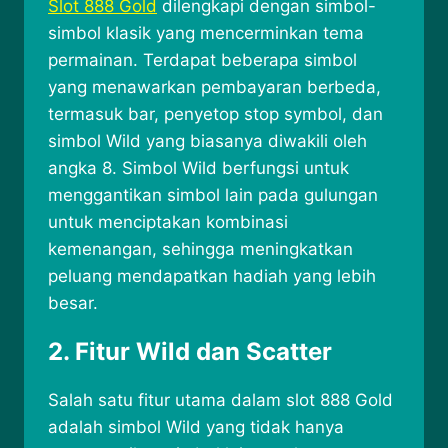
Slot 888 Gold
dilengkapi dengan simbol-
simbol klasik yang mencerminkan tema
permainan. Terdapat beberapa simbol
yang menawarkan pembayaran berbeda,
termasuk bar, penyetop stop symbol, dan
simbol Wild yang biasanya diwakili oleh
angka 8. Simbol Wild berfungsi untuk
menggantikan simbol lain pada gulungan
untuk menciptakan kombinasi
kemenangan, sehingga meningkatkan
peluang mendapatkan hadiah yang lebih
besar.
2. Fitur Wild dan Scatter
Salah satu fitur utama dalam slot 888 Gold
adalah simbol Wild yang tidak hanya