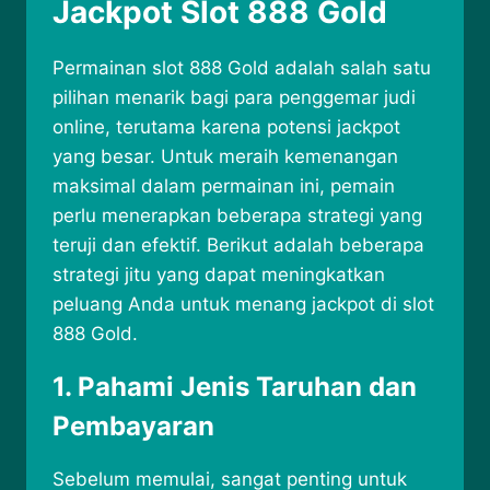
Jackpot Slot 888 Gold
Permainan slot 888 Gold adalah salah satu
pilihan menarik bagi para penggemar judi
online, terutama karena potensi jackpot
yang besar. Untuk meraih kemenangan
maksimal dalam permainan ini, pemain
perlu menerapkan beberapa strategi yang
teruji dan efektif. Berikut adalah beberapa
strategi jitu yang dapat meningkatkan
peluang Anda untuk menang jackpot di slot
888 Gold.
1. Pahami Jenis Taruhan dan
Pembayaran
Sebelum memulai, sangat penting untuk