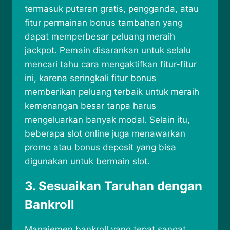
termasuk putaran gratis, pengganda, atau
fitur permainan bonus tambahan yang
dapat memperbesar peluang meraih
jackpot. Pemain disarankan untuk selalu
mencari tahu cara mengaktifkan fitur-fitur
ini, karena seringkali fitur bonus
memberikan peluang terbaik untuk meraih
kemenangan besar tanpa harus
mengeluarkan banyak modal. Selain itu,
beberapa slot online juga menawarkan
promo atau bonus deposit yang bisa
digunakan untuk bermain slot.
3. Sesuaikan Taruhan dengan
Bankroll
Manajemen bankroll yang tepat sangat