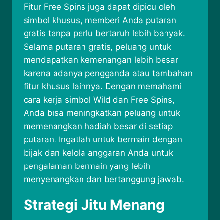
Fitur Free Spins juga dapat dipicu oleh
simbol khusus, memberi Anda putaran
gratis tanpa perlu bertaruh lebih banyak.
Selama putaran gratis, peluang untuk
mendapatkan kemenangan lebih besar
karena adanya pengganda atau tambahan
fitur khusus lainnya. Dengan memahami
cara kerja simbol Wild dan Free Spins,
Anda bisa meningkatkan peluang untuk
memenangkan hadiah besar di setiap
putaran. Ingatlah untuk bermain dengan
bijak dan kelola anggaran Anda untuk
pengalaman bermain yang lebih
menyenangkan dan bertanggung jawab.
Strategi Jitu Menang