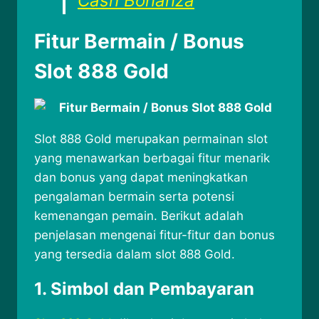
Cash Bonanza
Fitur Bermain / Bonus
Slot 888 Gold
Slot 888 Gold merupakan permainan slot
yang menawarkan berbagai fitur menarik
dan bonus yang dapat meningkatkan
pengalaman bermain serta potensi
kemenangan pemain. Berikut adalah
penjelasan mengenai fitur-fitur dan bonus
yang tersedia dalam slot 888 Gold.
1. Simbol dan Pembayaran