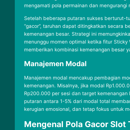
mengamati pola permainan dan mengurangi ri
Setelah beberapa putaran sukses berturut-t
“gacor”, taruhan dapat ditingkatkan secara
kemenangan besar. Strategi ini memungkink
menunggu momen optimal ketika fitur Sticky W
memberikan kombinasi kemenangan besar yan
Manajemen Modal
Manajemen modal mencakup pembagian modal 
kemenangan. Misalnya, jika modal Rp1.000.
Rp200.000 per sesi dan target kemenangan 
putaran antara 1-5% dari modal total memban
kerugian emosional, dan tetap fokus untuk 
Mengenal Pola Gacor Slot