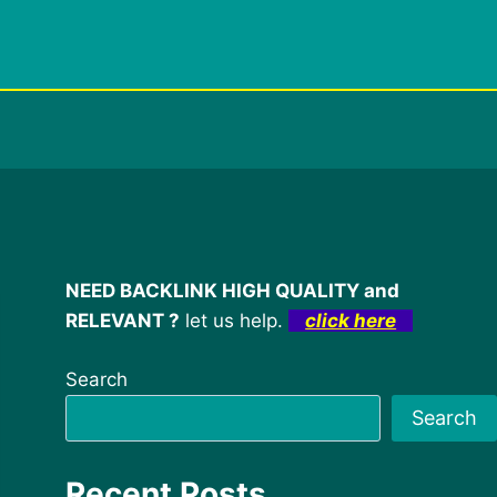
NEED BACKLINK HIGH QUALITY and
RELEVANT ?
let us help.
click here
Search
Search
Recent Posts