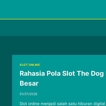
Skip
to
content
SLOT ONLINE
Rahasia Pola Slot The Do
Besar
01/27/2026
Slot online menjadi salah satu hiburan digit