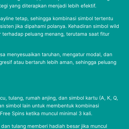
tegi yang diterapkan menjadi lebih efektif.
 payline tetap, sehingga kombinasi simbol tertentu
sten jika dipahami polanya. Kehadiran simbol wild
 terhadap peluang menang, terutama saat fitur
sa menyesuaikan taruhan, mengatur modal, dan
esif atau bertaruh lebih aman, sehingga peluang
cu, tulang, rumah anjing, dan simbol kartu (A, K, Q,
kan simbol lain untuk membentuk kombinasi
ree Spins ketika muncul minimal 3 kali.
ing dan tulang memberi hadiah besar jika muncul