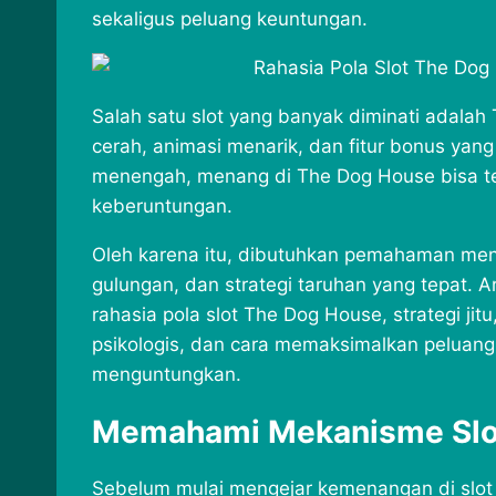
sekaligus peluang keuntungan.
Salah satu slot yang banyak diminati adalah
cerah, animasi menarik, dan fitur bonus ya
menengah, menang di The Dog House bisa t
keberuntungan.
Oleh karena itu, dibutuhkan pemahaman me
gulungan, dan strategi taruhan yang tepat. A
rahasia pola slot The Dog House, strategi jit
psikologis, dan cara memaksimalkan peluang
menguntungkan.
Memahami Mekanisme Slo
Sebelum mulai mengejar kemenangan di slo