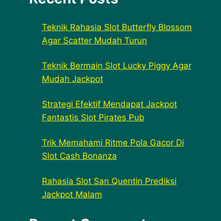
Teknik Rahasia Slot Butterfly Blossom
Agar Scatter Mudah Turun
Teknik Bermain Slot Lucky Piggy Agar
Mudah Jackpot
Strategi Efektif Mendapat Jackpot
Fantastis Slot Pirates Pub
Trik Memahami Ritme Pola Gacor Di
Slot Cash Bonanza
Rahasia Slot San Quentin Prediksi
Jackpot Malam