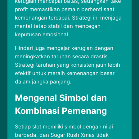
kerugian mencapai batas, sedangkan take
profit memastikan pemain berhenti saat
kemenangan tercapai. Strategi ini menjaga
mental tetap stabil dan mencegah
keputusan emosional.
Hindari juga mengejar kerugian dengan
meningkatkan taruhan secara drastis.
Strategi taruhan yang konsisten jauh lebih
efektif untuk meraih kemenangan besar
dalam jangka panjang.
Mengenal Simbol dan
Kombinasi Pemenang
Setiap slot memiliki simbol dengan nilai
berbeda, dan Sugar Rush Xmas tidak