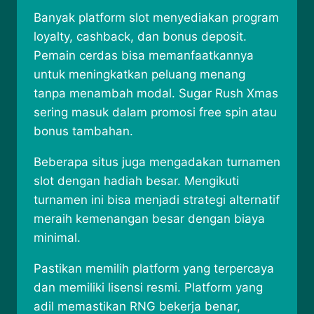
Banyak platform slot menyediakan program
loyalty, cashback, dan bonus deposit.
Pemain cerdas bisa memanfaatkannya
untuk meningkatkan peluang menang
tanpa menambah modal. Sugar Rush Xmas
sering masuk dalam promosi free spin atau
bonus tambahan.
Beberapa situs juga mengadakan turnamen
slot dengan hadiah besar. Mengikuti
turnamen ini bisa menjadi strategi alternatif
meraih kemenangan besar dengan biaya
minimal.
Pastikan memilih platform yang terpercaya
dan memiliki lisensi resmi. Platform yang
adil memastikan RNG bekerja benar,