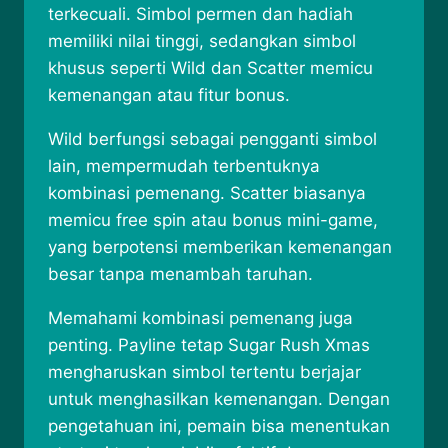
terkecuali. Simbol permen dan hadiah
memiliki nilai tinggi, sedangkan simbol
khusus seperti Wild dan Scatter memicu
kemenangan atau fitur bonus.
Wild berfungsi sebagai pengganti simbol
lain, mempermudah terbentuknya
kombinasi pemenang. Scatter biasanya
memicu free spin atau bonus mini-game,
yang berpotensi memberikan kemenangan
besar tanpa menambah taruhan.
Memahami kombinasi pemenang juga
penting. Payline tetap Sugar Rush Xmas
mengharuskan simbol tertentu berjajar
untuk menghasilkan kemenangan. Dengan
pengetahuan ini, pemain bisa menentukan