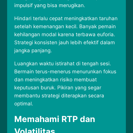
impulsif yang bisa merugikan.
Hindari terlalu cepat meningkatkan taruhan
setelah kemenangan kecil. Banyak pemain
kehilangan modal karena terbawa euforia.
Strategi konsisten jauh lebih efektif dalam
jangka panjang.
Luangkan waktu istirahat di tengah sesi.
Bermain terus-menerus menurunkan fokus
dan meningkatkan risiko membuat
keputusan buruk. Pikiran yang segar
membantu strategi diterapkan secara
optimal.
Memahami RTP dan
Volatilitas