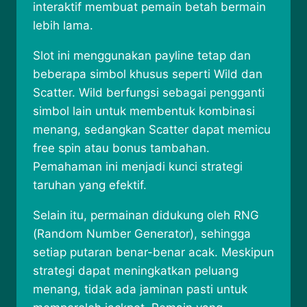
interaktif membuat pemain betah bermain
lebih lama.
Slot ini menggunakan payline tetap dan
beberapa simbol khusus seperti Wild dan
Scatter. Wild berfungsi sebagai pengganti
simbol lain untuk membentuk kombinasi
menang, sedangkan Scatter dapat memicu
free spin atau bonus tambahan.
Pemahaman ini menjadi kunci strategi
taruhan yang efektif.
Selain itu, permainan didukung oleh RNG
(Random Number Generator), sehingga
setiap putaran benar-benar acak. Meskipun
strategi dapat meningkatkan peluang
menang, tidak ada jaminan pasti untuk