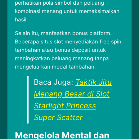
perhatikan pola simbol dan peluang
kombinasi menang untuk memaksimalkan
hasil.
Selain itu, manfaatkan bonus platform.
Beberapa situs slot menyediakan free spin
tambahan atau bonus deposit untuk
meningkatkan peluang menang tanpa
mengeluarkan modal tambahan.
Baca Juga:
Taktik Jitu
Menang Besar di Slot
Starlight Princess
Super Scatter
Mengelola Mental dan