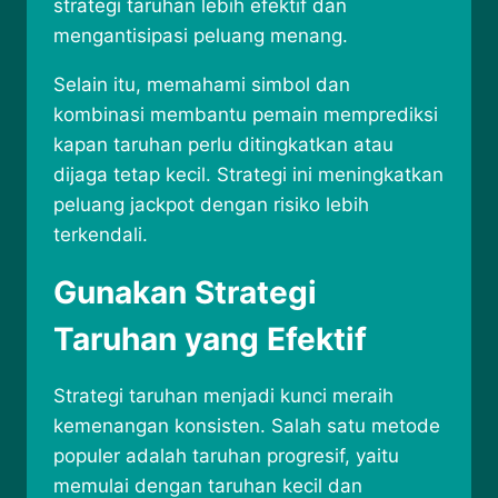
strategi taruhan lebih efektif dan
mengantisipasi peluang menang.
Selain itu, memahami simbol dan
kombinasi membantu pemain memprediksi
kapan taruhan perlu ditingkatkan atau
dijaga tetap kecil. Strategi ini meningkatkan
peluang jackpot dengan risiko lebih
terkendali.
Gunakan Strategi
Taruhan yang Efektif
Strategi taruhan menjadi kunci meraih
kemenangan konsisten. Salah satu metode
populer adalah taruhan progresif, yaitu
memulai dengan taruhan kecil dan