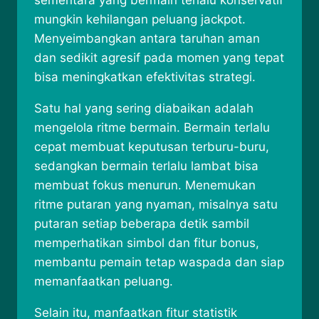
sementara yang bermain terlalu konservatif
mungkin kehilangan peluang jackpot.
Menyeimbangkan antara taruhan aman
dan sedikit agresif pada momen yang tepat
bisa meningkatkan efektivitas strategi.
Satu hal yang sering diabaikan adalah
mengelola ritme bermain. Bermain terlalu
cepat membuat keputusan terburu-buru,
sedangkan bermain terlalu lambat bisa
membuat fokus menurun. Menemukan
ritme putaran yang nyaman, misalnya satu
putaran setiap beberapa detik sambil
memperhatikan simbol dan fitur bonus,
membantu pemain tetap waspada dan siap
memanfaatkan peluang.
Selain itu, manfaatkan fitur statistik