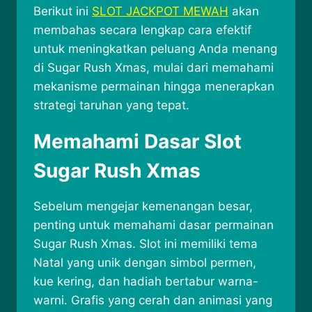
Berikut ini
SLOT JACKPOT MEWAH
akan
membahas secara lengkap cara efektif
untuk meningkatkan peluang Anda menang
di Sugar Rush Xmas, mulai dari memahami
mekanisme permainan hingga menerapkan
strategi taruhan yang tepat.
Memahami Dasar Slot
Sugar Rush Xmas
Sebelum mengejar kemenangan besar,
penting untuk memahami dasar permainan
Sugar Rush Xmas. Slot ini memiliki tema
Natal yang unik dengan simbol permen,
kue kering, dan hadiah bertabur warna-
warni. Grafis yang cerah dan animasi yang