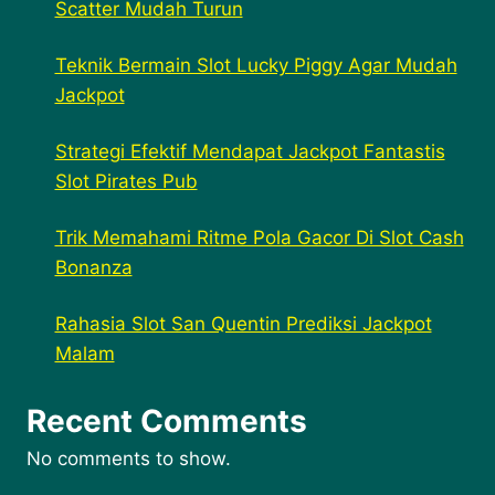
Scatter Mudah Turun
Teknik Bermain Slot Lucky Piggy Agar Mudah
Jackpot
Strategi Efektif Mendapat Jackpot Fantastis
Slot Pirates Pub
Trik Memahami Ritme Pola Gacor Di Slot Cash
Bonanza
Rahasia Slot San Quentin Prediksi Jackpot
Malam
Recent Comments
No comments to show.