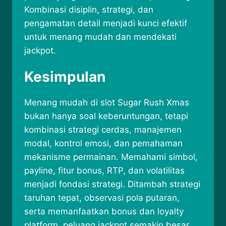
Kombinasi disiplin, strategi, dan
pengamatan detail menjadi kunci efektif
untuk menang mudah dan mendekati
jackpot.
Kesimpulan
Menang mudah di slot Sugar Rush Xmas
bukan hanya soal keberuntungan, tetapi
kombinasi strategi cerdas, manajemen
modal, kontrol emosi, dan pemahaman
mekanisme permainan. Memahami simbol,
payline, fitur bonus, RTP, dan volatilitas
menjadi fondasi strategi. Ditambah strategi
taruhan tepat, observasi pola putaran,
serta memanfaatkan bonus dan loyalty
platform, peluang jackpot semakin besar.