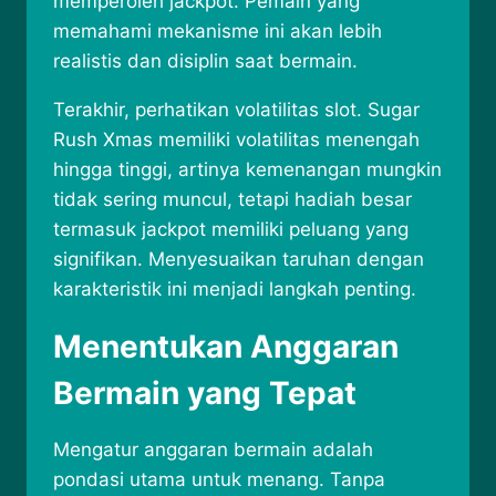
memperoleh jackpot. Pemain yang
memahami mekanisme ini akan lebih
realistis dan disiplin saat bermain.
Terakhir, perhatikan volatilitas slot. Sugar
Rush Xmas memiliki volatilitas menengah
hingga tinggi, artinya kemenangan mungkin
tidak sering muncul, tetapi hadiah besar
termasuk jackpot memiliki peluang yang
signifikan. Menyesuaikan taruhan dengan
karakteristik ini menjadi langkah penting.
Menentukan Anggaran
Bermain yang Tepat
Mengatur anggaran bermain adalah
pondasi utama untuk menang. Tanpa