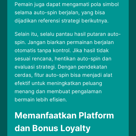
Pemain juga dapat mengamati pola simbol
selama auto-spin berjalan, yang bisa
dijadikan referensi strategi berikutnya.
Selain itu, selalu pantau hasil putaran auto-
spin. Jangan biarkan permainan berjalan
otomatis tanpa kontrol. Jika hasil tidak
sesuai rencana, hentikan auto-spin dan
evaluasi strategi. Dengan pendekatan
cerdas, fitur auto-spin bisa menjadi alat
efektif untuk meningkatkan peluang
menang dan membuat pengalaman
bermain lebih efisien.
Memanfaatkan Platform
dan Bonus Loyalty