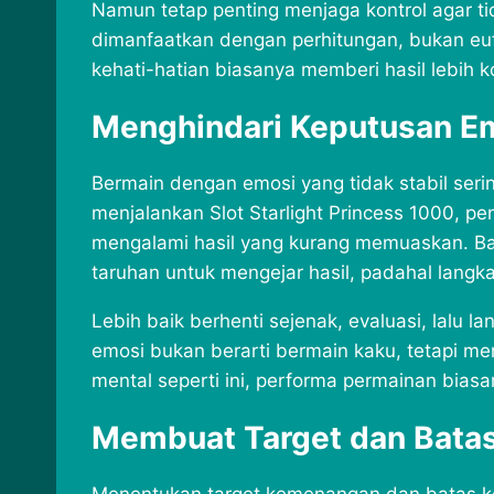
Namun tetap penting menjaga kontrol agar ti
dimanfaatkan dengan perhitungan, bukan eu
kehati-hatian biasanya memberi hasil lebih k
Menghindari Keputusan E
Bermain dengan emosi yang tidak stabil seri
menjalankan Slot Starlight Princess 1000, pen
mengalami hasil yang kurang memuaskan. B
taruhan untuk mengejar hasil, padahal langkah
Lebih baik berhenti sejenak, evaluasi, lalu 
emosi bukan berarti bermain kaku, tetapi mem
mental seperti ini, performa permainan biasa
Membuat Target dan Batas
Menentukan target kemenangan dan batas ke