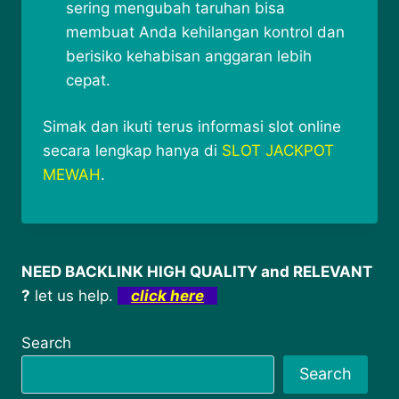
sering mengubah taruhan bisa
membuat Anda kehilangan kontrol dan
berisiko kehabisan anggaran lebih
cepat.
Simak dan ikuti terus informasi slot online
secara lengkap hanya di
SLOT JACKPOT
MEWAH
.
NEED BACKLINK HIGH QUALITY and RELEVANT
?
let us help.
click here
Search
Search