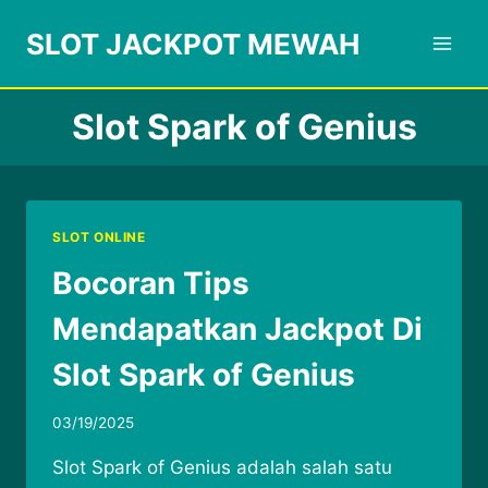
Skip
SLOT JACKPOT MEWAH
to
content
Slot Spark of Genius
SLOT ONLINE
Bocoran Tips
Mendapatkan Jackpot Di
Slot Spark of Genius
03/19/2025
Slot Spark of Genius adalah salah satu