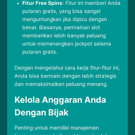
Fitur Free Spins
: Fitur ini memberi Anda
putaran gratis, yang bisa sangat
menguntungkan jika dipicu dengan
benar. Biasanya, permainan slot
memberikan lebih banyak peluang
untuk memenangkan jackpot selama
putaran gratis.
Dengan mengetahui cara kerja fitur-fitur ini,
Anda bisa bermain dengan lebih strategis
dan memaksimalkan peluang menang.
Kelola Anggaran Anda
Dengan Bijak
Penting untuk memiliki manajemen