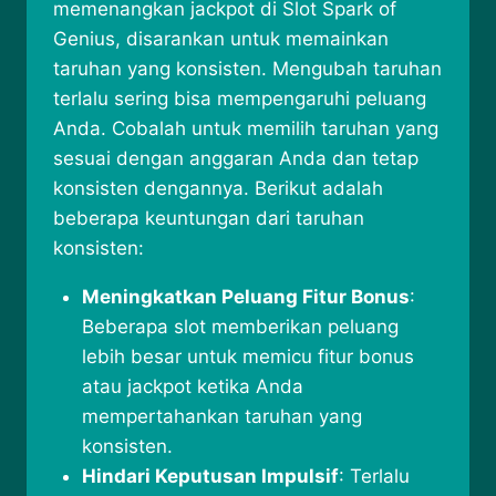
memenangkan jackpot di Slot Spark of
Genius, disarankan untuk memainkan
taruhan yang konsisten. Mengubah taruhan
terlalu sering bisa mempengaruhi peluang
Anda. Cobalah untuk memilih taruhan yang
sesuai dengan anggaran Anda dan tetap
konsisten dengannya. Berikut adalah
beberapa keuntungan dari taruhan
konsisten:
Meningkatkan Peluang Fitur Bonus
:
Beberapa slot memberikan peluang
lebih besar untuk memicu fitur bonus
atau jackpot ketika Anda
mempertahankan taruhan yang
konsisten.
Hindari Keputusan Impulsif
: Terlalu