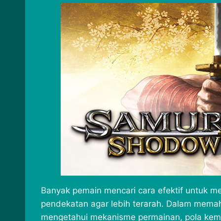
Banyak pemain mencari cara efektif untuk 
pendekatan agar lebih terarah. Dalam memaha
mengetahui mekanisme permainan, pola kem