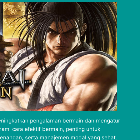
meningkatkan pengalaman bermain dan mengatur
mi cara efektif bermain, penting untuk
enangan, serta manajemen modal yang sehat.