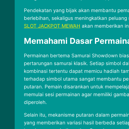
Pendekatan yang bijak akan membantu pemai
berlebihan, sekaligus meningkatkan peluang 
SLOT JACKPOT MEWAH
akan memberikan inf
Memahami Dasar Permain
Permainan bertema Samurai Showdown bias
pertarungan samurai klasik. Setiap simbol da
kombinasi tertentu dapat memicu hadiah ta
terhadap simbol utama sangat membantu pem
putaran. Pemain disarankan untuk mempelaja
memulai sesi permainan agar memiliki gambar
diperoleh.
Selain itu, mekanisme putaran dalam permaina
yang memberikan variasi hasil berbeda setiap