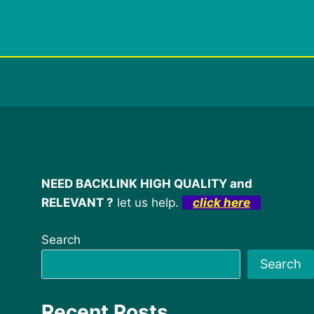
NEED BACKLINK HIGH QUALITY and
RELEVANT ?
let us help.
click here
Search
Search
Recent Posts