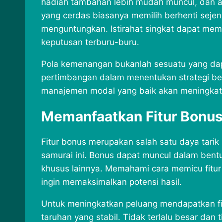
hadiah tambahan lebih mudah muncul, dan ada
yang cerdas biasanya memilih berhenti seje
menguntungkan. Istirahat singkat dapat me
keputusan terburu-buru.
Pola kemenangan bukanlah sesuatu yang dap
pertimbangan dalam menentukan strategi b
manajemen modal yang baik akan meningkat
Memanfaatkan Fitur Bonus
Fitur bonus merupakan salah satu daya tari
samurai ini. Bonus dapat muncul dalam bent
khusus lainnya. Memahami cara memicu fitur
ingin memaksimalkan potensi hasil.
Untuk meningkatkan peluang mendapatkan fi
taruhan yang stabil. Tidak terlalu besar dan 