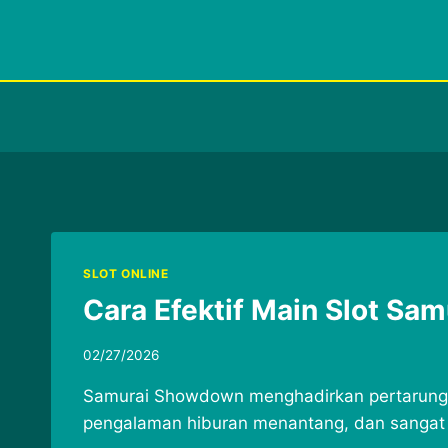
Skip
to
content
SLOT ONLINE
Cara Efektif Main Slot S
02/27/2026
Samurai Showdown menghadirkan pertarungan
pengalaman hiburan menantang, dan sanga