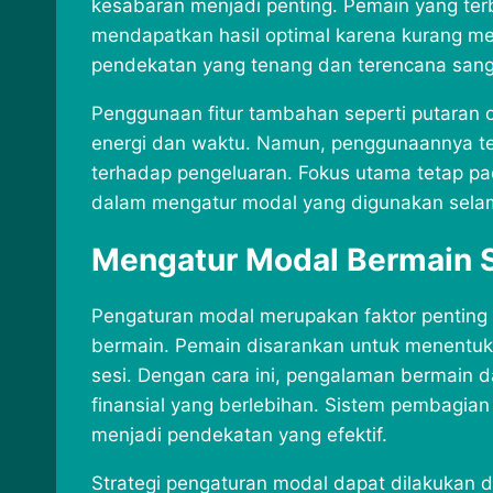
kesabaran menjadi penting. Pemain yang terb
mendapatkan hasil optimal karena kurang me
pendekatan yang tenang dan terencana sanga
Penggunaan fitur tambahan seperti putara
energi dan waktu. Namun, penggunaannya tet
terhadap pengeluaran. Fokus utama tetap pa
dalam mengatur modal yang digunakan sela
Mengatur Modal Bermain S
Pengaturan modal merupakan faktor penting
bermain. Pemain disarankan untuk menentuk
sesi. Dengan cara ini, pengalaman bermain 
finansial yang berlebihan. Sistem pembagian
menjadi pendekatan yang efektif.
Strategi pengaturan modal dapat dilakukan 