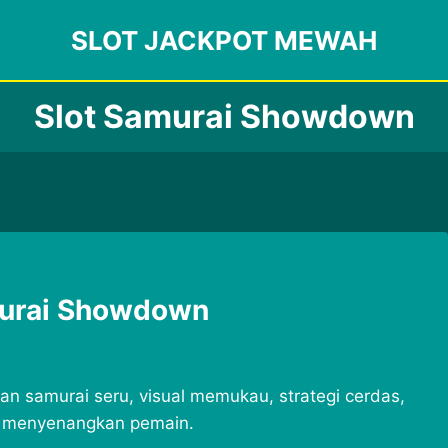
SLOT JACKPOT MEWAH
Slot Samurai Showdown
amurai Showdown
 samurai seru, visual memukau, strategi cerdas,
t menyenangkan pemain.