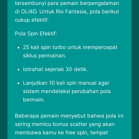
tersembunyi para pemain berpengalaman
di OLI4D. Untuk Rio Fantasia, pola berikut
cukup efektif:
Pola Spin Efektif:
25 kali spin turbo untuk mempercepat
siklus permainan.
Istirahat sejenak 30 detik.
Lanjutkan 10 kali spin manual agar
sistem mendeteksi perubahan pola
bermain.
Beberapa pemain menyebut bahwa pola ini
sering memicu bonus scatter yang akan
membawa kamu ke free spin, tempat