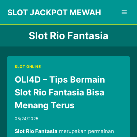
Skip
SLOT JACKPOT MEWAH
to
content
Slot Rio Fantasia
SLOT ONLINE
OLI4D – Tips Bermain
Slot Rio Fantasia Bisa
Menang Terus
05/24/2025
Slot Rio Fantasia
merupakan permainan