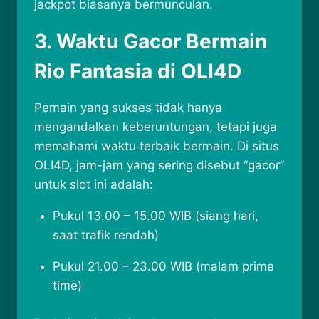
jackpot biasanya bermunculan.
3. Waktu Gacor Bermain
Rio Fantasia di OLI4D
Pemain yang sukses tidak hanya
mengandalkan keberuntungan, tetapi juga
memahami waktu terbaik bermain. Di situs
OLI4D, jam-jam yang sering disebut “gacor”
untuk slot ini adalah:
Pukul 13.00 – 15.00 WIB (siang hari,
saat trafik rendah)
Pukul 21.00 – 23.00 WIB (malam prime
time)