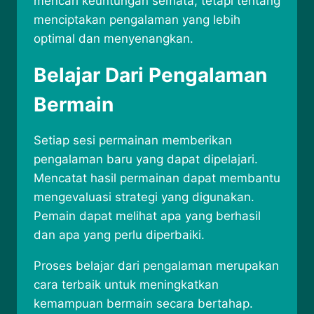
mencari keuntungan semata, tetapi tentang
menciptakan pengalaman yang lebih
optimal dan menyenangkan.
Belajar Dari Pengalaman
Bermain
Setiap sesi permainan memberikan
pengalaman baru yang dapat dipelajari.
Mencatat hasil permainan dapat membantu
mengevaluasi strategi yang digunakan.
Pemain dapat melihat apa yang berhasil
dan apa yang perlu diperbaiki.
Proses belajar dari pengalaman merupakan
cara terbaik untuk meningkatkan
kemampuan bermain secara bertahap.