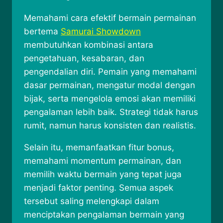
Memahami cara efektif bermain permainan
bertema
Samurai Showdown
membutuhkan kombinasi antara
pengetahuan, kesabaran, dan
pengendalian diri. Pemain yang memahami
dasar permainan, mengatur modal dengan
bijak, serta mengelola emosi akan memiliki
pengalaman lebih baik. Strategi tidak harus
rumit, namun harus konsisten dan realistis.
Selain itu, memanfaatkan fitur bonus,
memahami momentum permainan, dan
memilih waktu bermain yang tepat juga
menjadi faktor penting. Semua aspek
tersebut saling melengkapi dalam
menciptakan pengalaman bermain yang