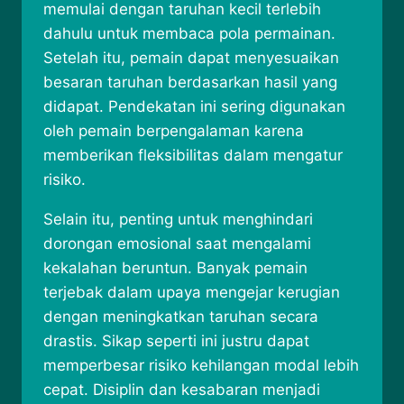
memulai dengan taruhan kecil terlebih
dahulu untuk membaca pola permainan.
Setelah itu, pemain dapat menyesuaikan
besaran taruhan berdasarkan hasil yang
didapat. Pendekatan ini sering digunakan
oleh pemain berpengalaman karena
memberikan fleksibilitas dalam mengatur
risiko.
Selain itu, penting untuk menghindari
dorongan emosional saat mengalami
kekalahan beruntun. Banyak pemain
terjebak dalam upaya mengejar kerugian
dengan meningkatkan taruhan secara
drastis. Sikap seperti ini justru dapat
memperbesar risiko kehilangan modal lebih
cepat. Disiplin dan kesabaran menjadi