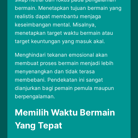
bermain. Menetapkan tujuan bermain yang
realistis dapat membantu menjaga
keseimbangan mental. Misalnya,
menetapkan target waktu bermain atau
target keuntungan yang masuk akal.
Menghindari tekanan emosional akan
membuat proses bermain menjadi lebih
menyenangkan dan tidak terasa
membebani. Pendekatan ini sangat
dianjurkan bagi pemain pemula maupun
berpengalaman.
Memilih Waktu Bermain
Yang Tepat