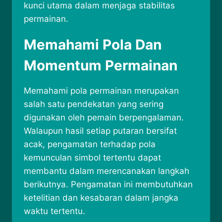
kunci utama dalam menjaga stabilitas
permainan.
Memahami Pola Dan
Momentum Permainan
Memahami pola permainan merupakan
salah satu pendekatan yang sering
digunakan oleh pemain berpengalaman.
Walaupun hasil setiap putaran bersifat
acak, pengamatan terhadap pola
kemunculan simbol tertentu dapat
membantu dalam merencanakan langkah
berikutnya. Pengamatan ini membutuhkan
ketelitian dan kesabaran dalam jangka
waktu tertentu.