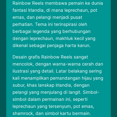
Rainbow Reels membawa pemain ke dunia
fantasi Irlandia, di mana leprechaun, pot
emas, dan pelangi menjadi pusat
perhatian. Tema ini terinspirasi oleh
berbagai legenda yang berhubungan
dengan leprechaun, makhluk kecil yang
dikenal sebagai penjaga harta karun.
Desain grafis Rainbow Reels sangat
mencolok, dengan warna-warna cerah dan
ilustrasi yang detail. Latar belakang sering
kali menampilkan pemandangan hijau yang
subur, khas lanskap Irlandia, dengan
pelangi yang menjulang di langit. Simbol-
simbol dalam permainan ini, seperti
leprechaun yang tersenyum, pot emas,
shamrock, dan simbol kartu bermain.