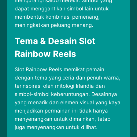
mengurangi saldo mereka. Simbol yang
dapat menggantikan simbol lain untuk
membentuk kombinasi pemenang,
meningkatkan peluang menang.
Tema & Desain Slot
Rainbow Reels
Slot Rainbow Reels memikat pemain
dengan tema yang ceria dan penuh warna,
terinspirasi oleh mitologi Irlandia dan
simbol-simbol keberuntungan. Desainnya
yang menarik dan elemen visual yang kaya
menjadikan permainan ini tidak hanya
menyenangkan untuk dimainkan, tetapi
juga menyenangkan untuk dilihat.