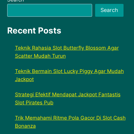
Search
Recent Posts
Teknik Rahasia Slot Butterfly Blossom Agar
Scatter Mudah Turun
Teknik Bermain Slot Lucky Piggy Agar Mudah
Jackpot
Strategi Efektif Mendapat Jackpot Fantastis
Slot Pirates Pub
Trik Memahami Ritme Pola Gacor Di Slot Cash
Bonanza