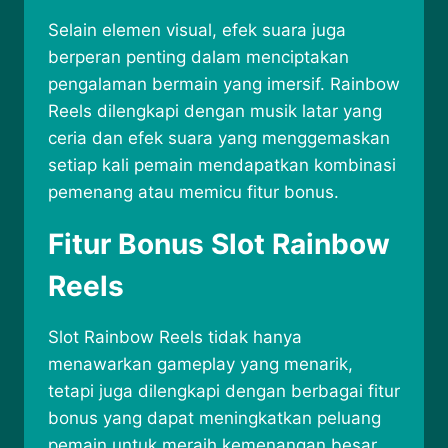
Selain elemen visual, efek suara juga
berperan penting dalam menciptakan
pengalaman bermain yang imersif. Rainbow
Reels dilengkapi dengan musik latar yang
ceria dan efek suara yang menggemaskan
setiap kali pemain mendapatkan kombinasi
pemenang atau memicu fitur bonus.
Fitur Bonus Slot Rainbow
Reels
Slot Rainbow Reels tidak hanya
menawarkan gameplay yang menarik,
tetapi juga dilengkapi dengan berbagai fitur
bonus yang dapat meningkatkan peluang
pemain untuk meraih kemenangan besar.