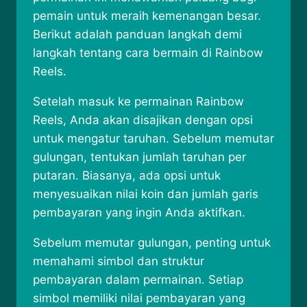
pemain untuk meraih kemenangan besar.
Berikut adalah panduan langkah demi
langkah tentang cara bermain di Rainbow
Reels.
Setelah masuk ke permainan Rainbow
Reels, Anda akan disajikan dengan opsi
untuk mengatur taruhan. Sebelum memutar
gulungan, tentukan jumlah taruhan per
putaran. Biasanya, ada opsi untuk
menyesuaikan nilai koin dan jumlah garis
pembayaran yang ingin Anda aktifkan.
Sebelum memutar gulungan, penting untuk
memahami simbol dan struktur
pembayaran dalam permainan. Setiap
simbol memiliki nilai pembayaran yang