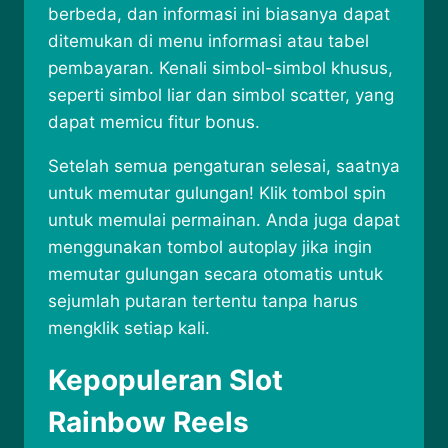
berbeda, dan informasi ini biasanya dapat
ditemukan di menu informasi atau tabel
pembayaran. Kenali simbol-simbol khusus,
seperti simbol liar dan simbol scatter, yang
dapat memicu fitur bonus.
Setelah semua pengaturan selesai, saatnya
untuk memutar gulungan! Klik tombol spin
untuk memulai permainan. Anda juga dapat
menggunakan tombol autoplay jika ingin
memutar gulungan secara otomatis untuk
sejumlah putaran tertentu tanpa harus
mengklik setiap kali.
Kepopuleran Slot
Rainbow Reels