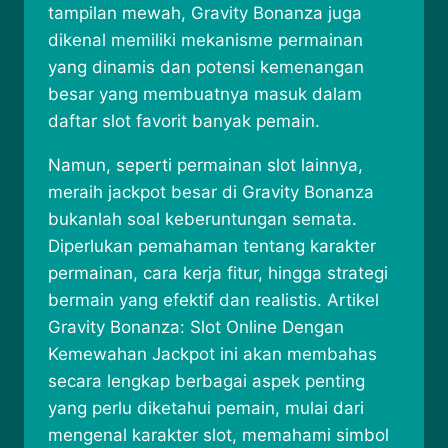
tampilan mewah, Gravity Bonanza juga
dikenal memiliki mekanisme permainan
yang dinamis dan potensi kemenangan
besar yang membuatnya masuk dalam
daftar slot favorit banyak pemain.
Namun, seperti permainan slot lainnya,
meraih jackpot besar di Gravity Bonanza
bukanlah soal keberuntungan semata.
Diperlukan pemahaman tentang karakter
permainan, cara kerja fitur, hingga strategi
bermain yang efektif dan realistis. Artikel
Gravity Bonanza: Slot Online Dengan
Kemewahan Jackpot ini akan membahas
secara lengkap berbagai aspek penting
yang perlu diketahui pemain, mulai dari
mengenal karakter slot, memahami simbol