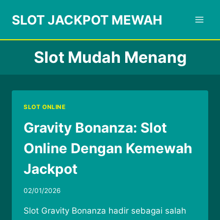
Skip
SLOT JACKPOT MEWAH
to
content
Slot Mudah Menang
SLOT ONLINE
Gravity Bonanza: Slot
Online Dengan Kemewah
Jackpot
02/01/2026
Slot Gravity Bonanza hadir sebagai salah