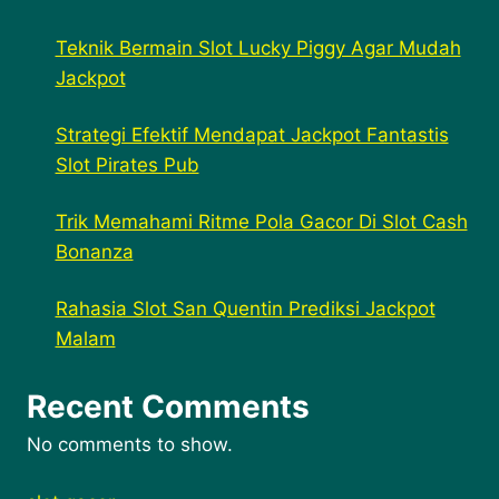
Teknik Bermain Slot Lucky Piggy Agar Mudah
Jackpot
Strategi Efektif Mendapat Jackpot Fantastis
Slot Pirates Pub
Trik Memahami Ritme Pola Gacor Di Slot Cash
Bonanza
Rahasia Slot San Quentin Prediksi Jackpot
Malam
Recent Comments
No comments to show.