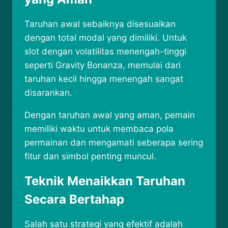
Taruhan awal sebaiknya disesuaikan
dengan total modal yang dimiliki. Untuk
slot dengan volatilitas menengah-tinggi
seperti Gravity Bonanza, memulai dari
taruhan kecil hingga menengah sangat
disarankan.
Dengan taruhan awal yang aman, pemain
memiliki waktu untuk membaca pola
permainan dan mengamati seberapa sering
fitur dan simbol penting muncul.
Teknik Menaikkan Taruhan
Secara Bertahap
Salah satu strategi yang efektif adalah