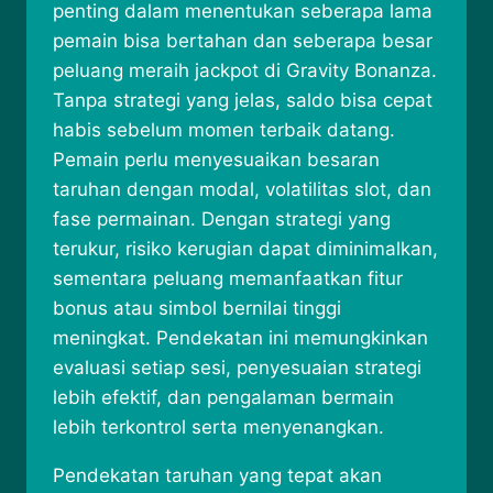
penting dalam menentukan seberapa lama
pemain bisa bertahan dan seberapa besar
peluang meraih jackpot di Gravity Bonanza.
Tanpa strategi yang jelas, saldo bisa cepat
habis sebelum momen terbaik datang.
Pemain perlu menyesuaikan besaran
taruhan dengan modal, volatilitas slot, dan
fase permainan. Dengan strategi yang
terukur, risiko kerugian dapat diminimalkan,
sementara peluang memanfaatkan fitur
bonus atau simbol bernilai tinggi
meningkat. Pendekatan ini memungkinkan
evaluasi setiap sesi, penyesuaian strategi
lebih efektif, dan pengalaman bermain
lebih terkontrol serta menyenangkan.
Pendekatan taruhan yang tepat akan