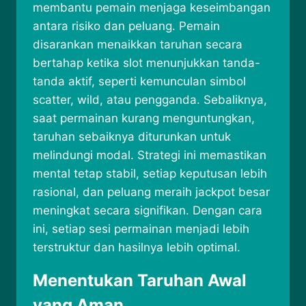
membantu pemain menjaga keseimbangan
antara risiko dan peluang. Pemain
disarankan menaikkan taruhan secara
bertahap ketika slot menunjukkan tanda-
tanda aktif, seperti kemunculan simbol
scatter, wild, atau pengganda. Sebaliknya,
saat permainan kurang menguntungkan,
taruhan sebaiknya diturunkan untuk
melindungi modal. Strategi ini memastikan
mental tetap stabil, setiap keputusan lebih
rasional, dan peluang meraih jackpot besar
meningkat secara signifikan. Dengan cara
ini, setiap sesi permainan menjadi lebih
terstruktur dan hasilnya lebih optimal.
Menentukan Taruhan Awal
yang Aman