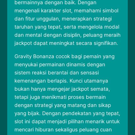
bermainnya dengan baik. Dengan
mengenali karakter slot, memahami simbol
dan fitur unggulan, menerapkan strategi
taruhan yang tepat, serta mengelola modal
dan mental dengan disiplin, peluang meraih
jackpot dapat meningkat secara signifikan.
Gravity Bonanza cocok bagi pemain yang
menyukai permainan dinamis dengan
sistem reaksi berantai dan sensasi
kemenangan berlapis. Kunci utamanya
bukan hanya mengejar jackpot semata,
tetapi juga menikmati proses bermain
dengan strategi yang matang dan sikap
yang bijak. Dengan pendekatan yang tepat,
slot ini dapat menjadi pilihan menarik untuk
mencari hiburan sekaligus peluang cuan