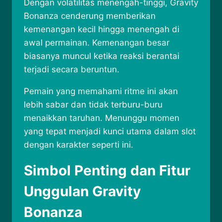
Dengan volatilitas menengah-tinggi, Gravity
Bonanza cenderung memberikan
kemenangan kecil hingga menengah di
awal permainan. Kemenangan besar
biasanya muncul ketika reaksi berantai
terjadi secara beruntun.
Pemain yang memahami ritme ini akan
lebih sabar dan tidak terburu-buru
menaikkan taruhan. Menunggu momen
yang tepat menjadi kunci utama dalam slot
dengan karakter seperti ini.
Simbol Penting dan Fitur
Unggulan Gravity
Bonanza