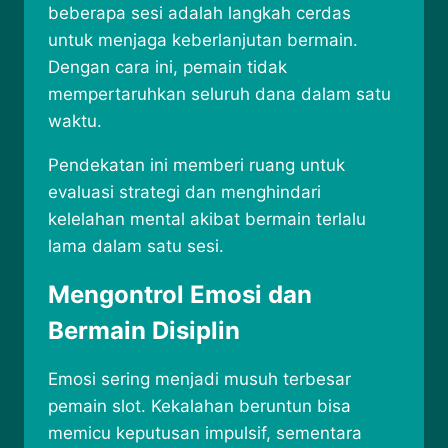
beberapa sesi adalah langkah cerdas
untuk menjaga keberlanjutan bermain.
Dengan cara ini, pemain tidak
mempertaruhkan seluruh dana dalam satu
waktu.
Pendekatan ini memberi ruang untuk
evaluasi strategi dan menghindari
kelelahan mental akibat bermain terlalu
lama dalam satu sesi.
Mengontrol Emosi dan
Bermain Disiplin
Emosi sering menjadi musuh terbesar
pemain slot. Kekalahan beruntun bisa
memicu keputusan impulsif, sementara