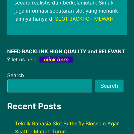
secara realistis dan berkelanjutan. Simak
juga informasi seputaran slot yang menarik
lainnya hanya di
SLOT JACKPOT MEWAH
NEED BACKLINK HIGH QUALITY and RELEVANT
?
let us help.
click here
Search
Search
Recent Posts
Teknik Rahasia Slot Butterfly Blossom Agar
Scatter Mudah Turun