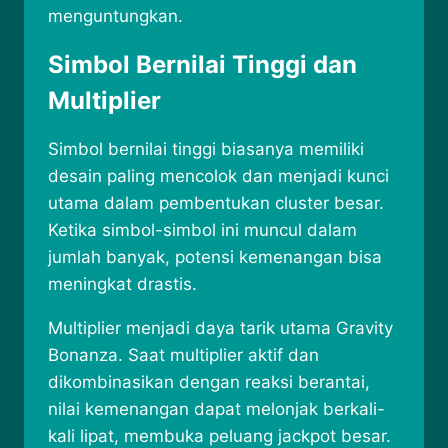
menguntungkan.
Simbol Bernilai Tinggi dan
Multiplier
Simbol bernilai tinggi biasanya memiliki
desain paling mencolok dan menjadi kunci
utama dalam pembentukan cluster besar.
Ketika simbol-simbol ini muncul dalam
jumlah banyak, potensi kemenangan bisa
meningkat drastis.
Multiplier menjadi daya tarik utama Gravity
Bonanza. Saat multiplier aktif dan
dikombinasikan dengan reaksi berantai,
nilai kemenangan dapat melonjak berkali-
kali lipat, membuka peluang jackpot besar.