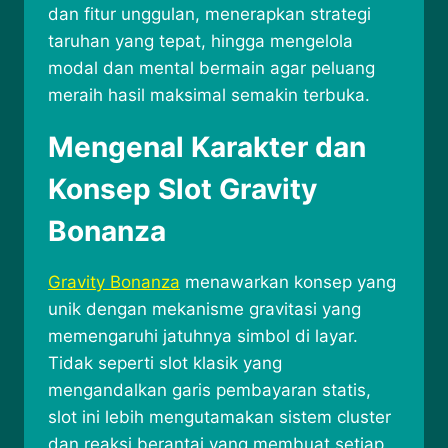
dan fitur unggulan, menerapkan strategi
taruhan yang tepat, hingga mengelola
modal dan mental bermain agar peluang
meraih hasil maksimal semakin terbuka.
Mengenal Karakter dan
Konsep Slot Gravity
Bonanza
Gravity Bonanza
menawarkan konsep yang
unik dengan mekanisme gravitasi yang
memengaruhi jatuhnya simbol di layar.
Tidak seperti slot klasik yang
mengandalkan garis pembayaran statis,
slot ini lebih mengutamakan sistem cluster
dan reaksi berantai yang membuat setiap