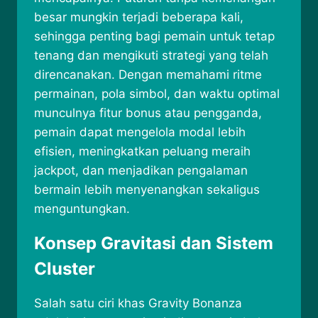
besar mungkin terjadi beberapa kali,
sehingga penting bagi pemain untuk tetap
tenang dan mengikuti strategi yang telah
direncanakan. Dengan memahami ritme
permainan, pola simbol, dan waktu optimal
munculnya fitur bonus atau pengganda,
pemain dapat mengelola modal lebih
efisien, meningkatkan peluang meraih
jackpot, dan menjadikan pengalaman
bermain lebih menyenangkan sekaligus
menguntungkan.
Konsep Gravitasi dan Sistem
Cluster
Salah satu ciri khas Gravity Bonanza