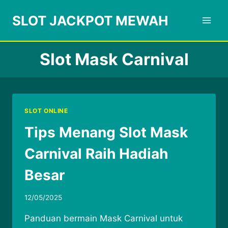
Skip
SLOT JACKPOT MEWAH
to
content
Slot Mask Carnival
SLOT ONLINE
Tips Menang Slot Mask
Carnival Raih Hadiah
Besar
12/05/2025
Panduan bermain Mask Carnival untuk