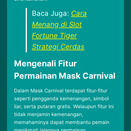
Baca Juga:
Cara
Menang di Slot
Fortune Tiger
Strategi Cerdas
Mengenali Fitur
Permainan Mask Carnival
Dalam Mask Carnival terdapat fitur-fitur
seperti pengganda kemenangan, simbol
liar, serta putaran gratis. Walaupun fitur ini
tidak menjamin kemenangan,
memahaminya dapat membantu pemain
menikmati jalannya permainan.