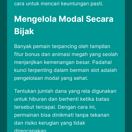
cara untuk mencari keuntungan pasti.
Mengelola Modal Secara
Bijak
Banyak pemain terpancing oleh tampilan
fitur bonus dan animasi megah yang seolah
menjanjikan kemenangan besar. Padahal
kunci terpenting dalam bermain slot adalah
pengelolaan modal yang sehat.
Tentukan jumlah dana yang rela digunakan
untuk hiburan dan berhenti ketika batas
tersebut tercapai. Dengan cara ini,
permainan bisa dinikmati tanpa tekanan
dan risiko kerugian yang tidak
direncanakan.