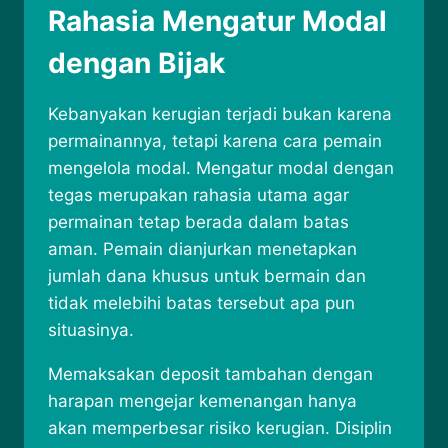
Rahasia Mengatur Modal
dengan Bijak
Kebanyakan kerugian terjadi bukan karena
permainannya, tetapi karena cara pemain
mengelola modal. Mengatur modal dengan
tegas merupakan rahasia utama agar
permainan tetap berada dalam batas
aman. Pemain dianjurkan menetapkan
jumlah dana khusus untuk bermain dan
tidak melebihi batas tersebut apa pun
situasinya.
Memaksakan deposit tambahan dengan
harapan mengejar kemenangan hanya
akan memperbesar risiko kerugian. Disiplin