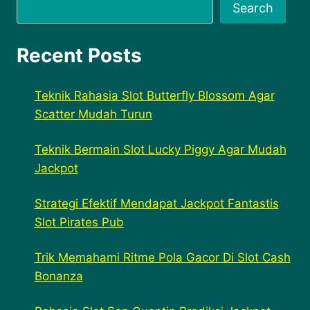
Search
Recent Posts
Teknik Rahasia Slot Butterfly Blossom Agar
Scatter Mudah Turun
Teknik Bermain Slot Lucky Piggy Agar Mudah
Jackpot
Strategi Efektif Mendapat Jackpot Fantastis
Slot Pirates Pub
Trik Memahami Ritme Pola Gacor Di Slot Cash
Bonanza