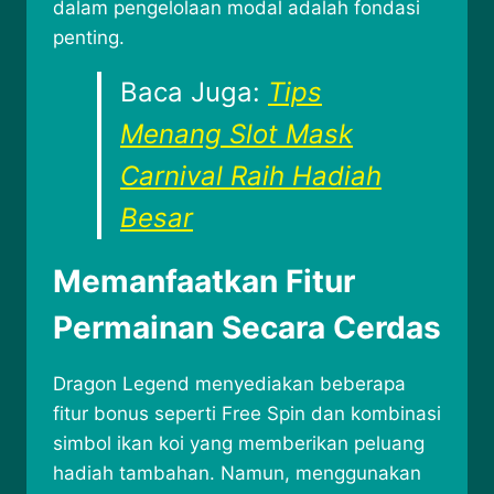
dalam pengelolaan modal adalah fondasi
penting.
Baca Juga:
Tips
Menang Slot Mask
Carnival Raih Hadiah
Besar
Memanfaatkan Fitur
Permainan Secara Cerdas
Dragon Legend menyediakan beberapa
fitur bonus seperti Free Spin dan kombinasi
simbol ikan koi yang memberikan peluang
hadiah tambahan. Namun, menggunakan