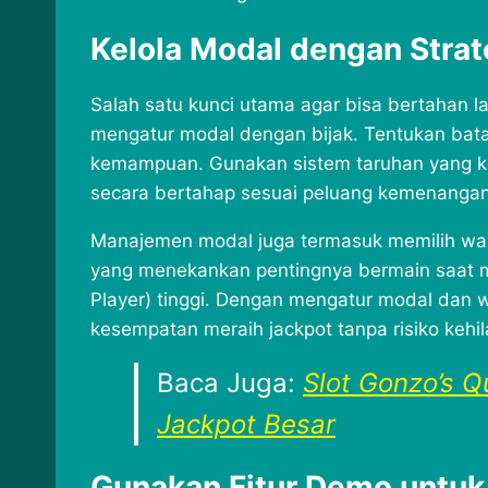
Kelola Modal dengan Strat
Salah satu kunci utama agar bisa bertahan 
mengatur modal dengan bijak. Tentukan bata
kemampuan. Gunakan sistem taruhan yang kons
secara bertahap sesuai peluang kemenangan
Manajemen modal juga termasuk memilih wak
yang menekankan pentingnya bermain saat me
Player) tinggi. Dengan mengatur modal dan
kesempatan meraih jackpot tanpa risiko keh
Baca Juga:
Slot Gonzo’s 
Jackpot Besar
Gunakan Fitur Demo untuk