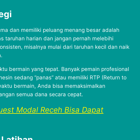
egi
lama dan memiliki peluang menang besar adalah
s taruhan harian dan jangan pernah melebihi
isten, misalnya mulai dari taruhan kecil dan naik
.
tu bermain yang tepat. Banyak pemain profesional
sin sedang “panas” atau memiliki RTP (Return to
 waktu bermain, Anda bisa memaksimalkan
ilangan semua dana secara cepat.
Quest Modal Receh Bisa Dapat
 Latihan