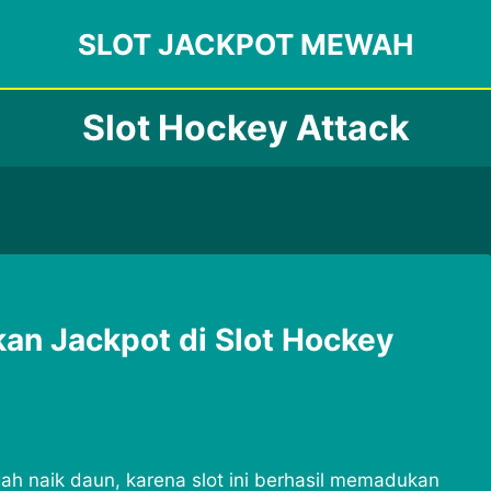
SLOT JACKPOT MEWAH
Slot Hockey Attack
n Jackpot di Slot Hockey
ah naik daun, karena slot ini berhasil memadukan