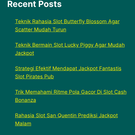
Recent Posts
Teknik Rahasia Slot Butterfly Blossom Agar
Scatter Mudah Turun
Teknik Bermain Slot Lucky Piggy Agar Mudah
Jackpot
Strategi Efektif Mendapat Jackpot Fantastis
Slot Pirates Pub
Trik Memahami Ritme Pola Gacor Di Slot Cash
Bonanza
Rahasia Slot San Quentin Prediksi Jackpot
Malam