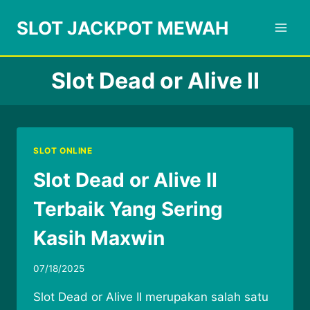
Skip
SLOT JACKPOT MEWAH
to
content
Slot Dead or Alive II
SLOT ONLINE
Slot Dead or Alive II
Terbaik Yang Sering
Kasih Maxwin
07/18/2025
Slot Dead or Alive II merupakan salah satu