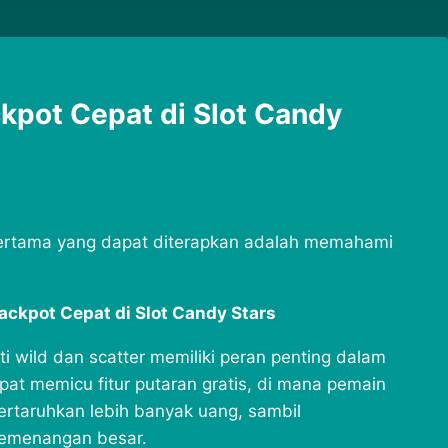
pot Cepat di Slot Candy
i pertama yang dapat diterapkan adalah memahami
ti wild dan scatter memiliki peran penting dalam
at memicu fitur putaran gratis, di mana pemain
rtaruhkan lebih banyak uang, sambil
kemenangan besar.