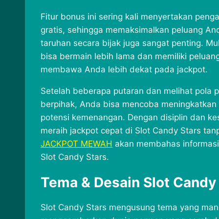
Fitur bonus ini sering kali menyertakan pen
gratis, sehingga memaksimalkan peluang And
taruhan secara bijak juga sangat penting. Mu
bisa bermain lebih lama dan memiliki peluan
membawa Anda lebih dekat pada jackpot.
Setelah beberapa putaran dan melihat pola 
berpihak, Anda bisa mencoba meningkatkan 
potensi kemenangan. Dengan disiplin dan k
meraih jackpot cepat di Slot Candy Stars tan
JACKPOT MEWAH
akan membahas informasi 
Slot Candy Stars.
Tema & Desain Slot Candy 
Slot Candy Stars mengusung tema yang mani