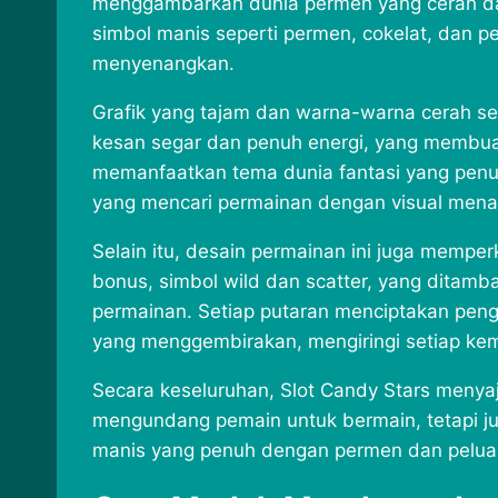
menggambarkan dunia permen yang cerah da
simbol manis seperti permen, cokelat, dan 
menyenangkan.
Grafik yang tajam dan warna-warna cerah se
kesan segar dan penuh energi, yang membuat 
memanfaatkan tema dunia fantasi yang pen
yang mencari permainan dengan visual menar
Selain itu, desain permainan ini juga memper
bonus, simbol wild dan scatter, yang dita
permainan. Setiap putaran menciptakan peng
yang menggembirakan, mengiringi setiap k
Secara keseluruhan, Slot Candy Stars menya
mengundang pemain untuk bermain, tetapi j
manis yang penuh dengan permen dan pelu