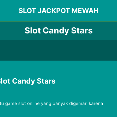
SLOT JACKPOT MEWAH
Slot Candy Stars
lot Candy Stars
u game slot online yang banyak digemari karena