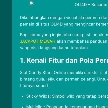
Dikembangkan dengan visual ala permen dan k
pemain di situs OLI4D yang mengincar kem
Bagi kamu yang ingin tahu cara pasti untuk m
JACKPOT MEWAH
akan membahas panduan le
yang bisa langsung kamu terapkan.
1. Kenali Fitur dan Pola P
Slot Candy Stars Online memiliki struktur sl
bintang gula, jelly, dan permen pelangi. Unt
fiturnya seperti:
Sticky Wilds: Simbol wild yang tetap ber
Multiplier: Pengganda kemenangan hingga 