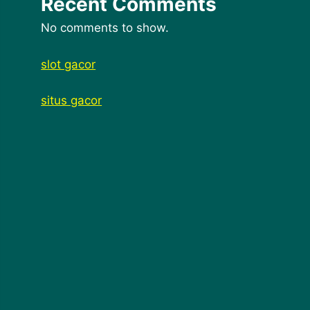
Recent Comments
No comments to show.
slot gacor
situs gacor