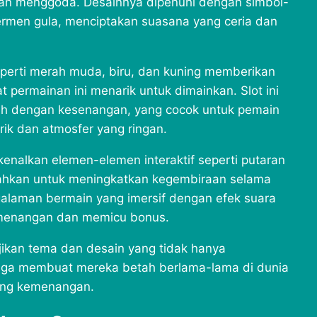
n menggoda. Desainnya dipenuhi dengan simbol-
permen gula, menciptakan suasana yang ceria dan
perti merah muda, biru, dan kuning memberikan
permainan ini menarik untuk dimainkan. Slot ini
uh dengan kesenangan, yang cocok untuk pemain
ik dan atmosfer yang ringan.
kenalkan elemen-elemen interaktif seperti putaran
mbahkan untuk meningkatkan kegembiraan selama
alaman bermain yang imersif dengan efek suara
emenangan dan memicu bonus.
jikan tema dan desain yang tidak hanya
uga membuat mereka betah berlama-lama di dunia
ang kemenangan.