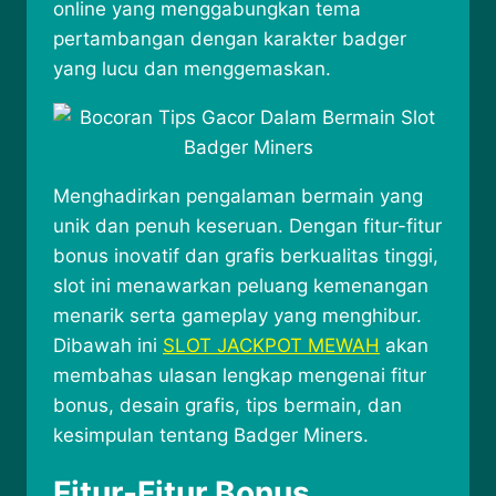
online yang menggabungkan tema
pertambangan dengan karakter badger
yang lucu dan menggemaskan.
Menghadirkan pengalaman bermain yang
unik dan penuh keseruan. Dengan fitur-fitur
bonus inovatif dan grafis berkualitas tinggi,
slot ini menawarkan peluang kemenangan
menarik serta gameplay yang menghibur.
Dibawah ini
SLOT JACKPOT MEWAH
akan
membahas ulasan lengkap mengenai fitur
bonus, desain grafis, tips bermain, dan
kesimpulan tentang Badger Miners.
Fitur-Fitur Bonus