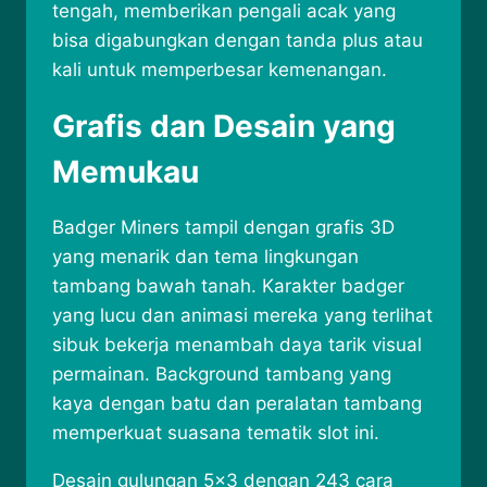
tengah, memberikan pengali acak yang
bisa digabungkan dengan tanda plus atau
kali untuk memperbesar kemenangan.
Grafis dan Desain yang
Memukau
Badger Miners tampil dengan grafis 3D
yang menarik dan tema lingkungan
tambang bawah tanah. Karakter badger
yang lucu dan animasi mereka yang terlihat
sibuk bekerja menambah daya tarik visual
permainan. Background tambang yang
kaya dengan batu dan peralatan tambang
memperkuat suasana tematik slot ini.
Desain gulungan 5×3 dengan 243 cara