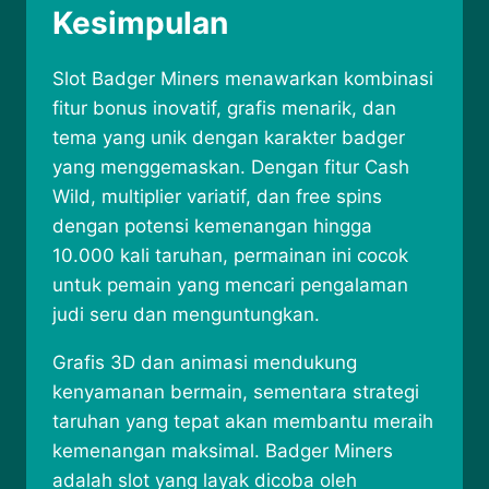
Kesimpulan
Slot Badger Miners menawarkan kombinasi
fitur bonus inovatif, grafis menarik, dan
tema yang unik dengan karakter badger
yang menggemaskan. Dengan fitur Cash
Wild, multiplier variatif, dan free spins
dengan potensi kemenangan hingga
10.000 kali taruhan, permainan ini cocok
untuk pemain yang mencari pengalaman
judi seru dan menguntungkan.
Grafis 3D dan animasi mendukung
kenyamanan bermain, sementara strategi
taruhan yang tepat akan membantu meraih
kemenangan maksimal. Badger Miners
adalah slot yang layak dicoba oleh