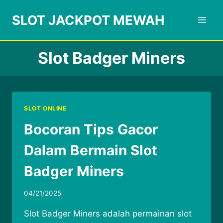
Skip
SLOT JACKPOT MEWAH
to
content
Slot Badger Miners
SLOT ONLINE
Bocoran Tips Gacor
Dalam Bermain Slot
Badger Miners
04/21/2025
Slot Badger Miners adalah permainan slot