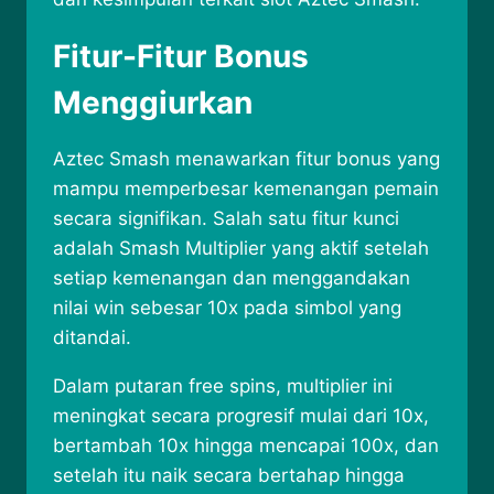
Fitur-Fitur Bonus
Menggiurkan
Aztec Smash menawarkan fitur bonus yang
mampu memperbesar kemenangan pemain
secara signifikan. Salah satu fitur kunci
adalah Smash Multiplier yang aktif setelah
setiap kemenangan dan menggandakan
nilai win sebesar 10x pada simbol yang
ditandai.
Dalam putaran free spins, multiplier ini
meningkat secara progresif mulai dari 10x,
bertambah 10x hingga mencapai 100x, dan
setelah itu naik secara bertahap hingga