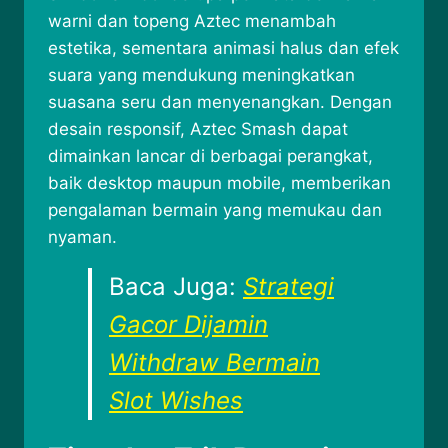
warni dan topeng Aztec menambah
estetika, sementara animasi halus dan efek
suara yang mendukung meningkatkan
suasana seru dan menyenangkan. Dengan
desain responsif, Aztec Smash dapat
dimainkan lancar di berbagai perangkat,
baik desktop maupun mobile, memberikan
pengalaman bermain yang memukau dan
nyaman.
Baca Juga:
Strategi
Gacor Dijamin
Withdraw Bermain
Slot Wishes