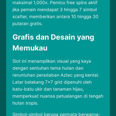
maksimal 1,000x. Pemicu free spins aktif
jika pemain mendapat 3 hingga 7 simbol
scatter, memberikan antara 10 hingga 30
putaran gratis.
Grafis dan Desain yang
Memukau
Slot ini menampilkan visual yang kaya
dengan sentuhan tema hutan dan
reruntuhan peradaban Aztec yang kental.
Latar belakang 7×7 grid dipenuhi oleh
batu-batu ukir dan tanaman hijau,
memperkuat nuansa petualangan di tengah
hutan tropis.
Simbol-simbol berupa permata berwarna-