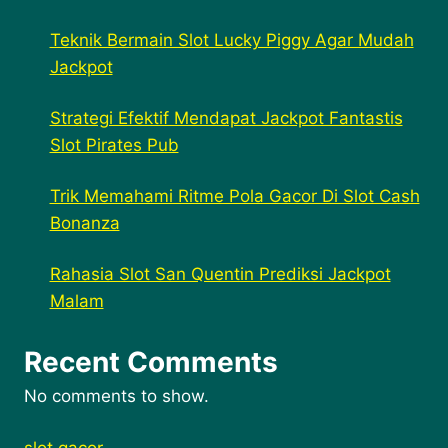
Teknik Bermain Slot Lucky Piggy Agar Mudah
Jackpot
Strategi Efektif Mendapat Jackpot Fantastis
Slot Pirates Pub
Trik Memahami Ritme Pola Gacor Di Slot Cash
Bonanza
Rahasia Slot San Quentin Prediksi Jackpot
Malam
Recent Comments
No comments to show.