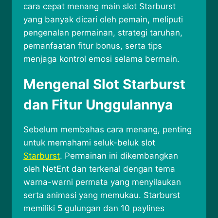
cara cepat menang main slot Starburst
yang banyak dicari oleh pemain, meliputi
pengenalan permainan, strategi taruhan,
pemanfaatan fitur bonus, serta tips
menjaga kontrol emosi selama bermain.
Mengenal Slot Starburst
dan Fitur Unggulannya
Sebelum membahas cara menang, penting
untuk memahami seluk-beluk slot
Starburst
. Permainan ini dikembangkan
oleh NetEnt dan terkenal dengan tema
warna-warni permata yang menyilaukan
serta animasi yang memukau. Starburst
memiliki 5 gulungan dan 10 paylines