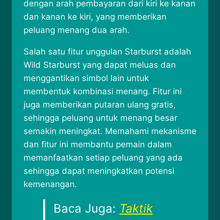
dengan arah pembayaran dari kiri ke kanan
dan kanan ke kiri, yang memberikan
peluang menang dua arah.
Salah satu fitur unggulan Starburst adalah
Wild Starburst yang dapat meluas dan
menggantikan simbol lain untuk
membentuk kombinasi menang. Fitur ini
juga memberikan putaran ulang gratis,
sehingga peluang untuk menang besar
semakin meningkat. Memahami mekanisme
dan fitur ini membantu pemain dalam
memanfaatkan setiap peluang yang ada
sehingga dapat meningkatkan potensi
kemenangan.
Baca Juga:
Taktik