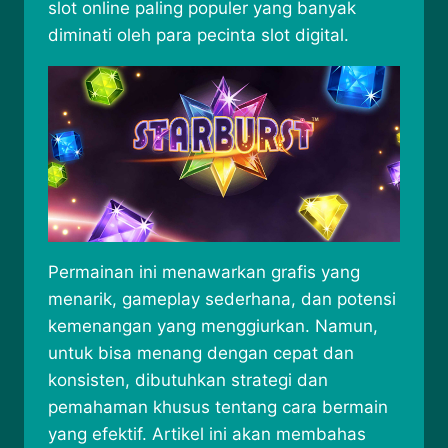
slot online paling populer yang banyak
diminati oleh para pecinta slot digital.
Permainan ini menawarkan grafis yang
menarik, gameplay sederhana, dan potensi
kemenangan yang menggiurkan. Namun,
untuk bisa menang dengan cepat dan
konsisten, dibutuhkan strategi dan
pemahaman khusus tentang cara bermain
yang efektif. Artikel ini akan membahas