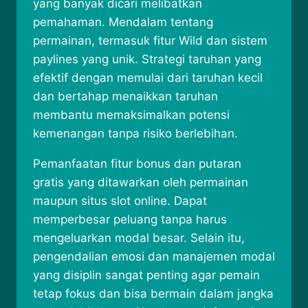
yang banyak dicari melibatkan
pemahaman. Mendalam tentang
permainan, termasuk fitur Wild dan sistem
paylines yang unik. Strategi taruhan yang
efektif dengan memulai dari taruhan kecil
dan bertahap menaikkan taruhan
membantu memaksimalkan potensi
kemenangan tanpa risiko berlebihan.
Pemanfaatan fitur bonus dan putaran
gratis yang ditawarkan oleh permainan
maupun situs slot online. Dapat
memperbesar peluang tanpa harus
mengeluarkan modal besar. Selain itu,
pengendalian emosi dan manajemen modal
yang disiplin sangat penting agar pemain
tetap fokus dan bisa bermain dalam jangka