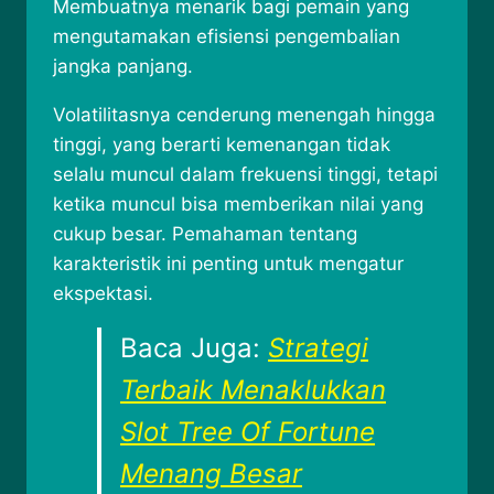
Membuatnya menarik bagi pemain yang
mengutamakan efisiensi pengembalian
jangka panjang.
Volatilitasnya cenderung menengah hingga
tinggi, yang berarti kemenangan tidak
selalu muncul dalam frekuensi tinggi, tetapi
ketika muncul bisa memberikan nilai yang
cukup besar. Pemahaman tentang
karakteristik ini penting untuk mengatur
ekspektasi.
Baca Juga:
Strategi
Terbaik Menaklukkan
Slot Tree Of Fortune
Menang Besar