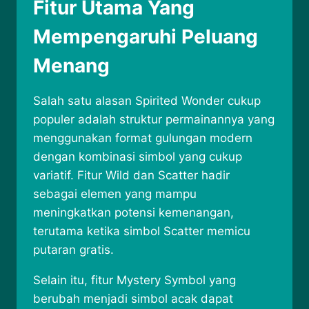
Fitur Utama Yang
Mempengaruhi Peluang
Menang
Salah satu alasan Spirited Wonder cukup
populer adalah struktur permainannya yang
menggunakan format gulungan modern
dengan kombinasi simbol yang cukup
variatif. Fitur Wild dan Scatter hadir
sebagai elemen yang mampu
meningkatkan potensi kemenangan,
terutama ketika simbol Scatter memicu
putaran gratis.
Selain itu, fitur Mystery Symbol yang
berubah menjadi simbol acak dapat