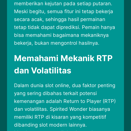
memberikan kejutan pada setiap putaran.
Meski begitu, semua fitur ini tetap bekerja
secara acak, sehingga hasil permainan
tetap tidak dapat diprediksi. Pemain hanya
bisa memahami bagaimana mekaniknya
bekerja, bukan mengontrol hasilnya.
Memahami Mekanik RTP
dan Volatilitas
Dalam dunia slot online, dua faktor penting
yang sering dibahas terkait potensi
kemenangan adalah Return to Player (RTP)
dan volatilitas. Spirited Wonder biasanya
memiliki RTP di kisaran yang kompetitif
dibanding slot modern lainnya.