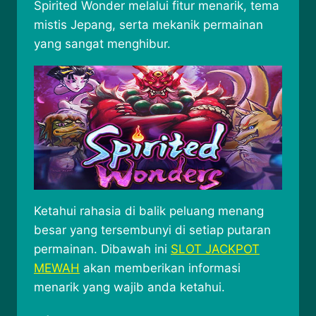
Spirited Wonder melalui fitur menarik, tema
mistis Jepang, serta mekanik permainan
yang sangat menghibur.
Ketahui rahasia di balik peluang menang
besar yang tersembunyi di setiap putaran
permainan. Dibawah ini
SLOT JACKPOT
MEWAH
akan memberikan informasi
menarik yang wajib anda ketahui.