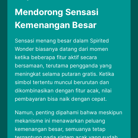
Mendorong Sensasi
Kemenangan Besar
Sensasi menang besar dalam Spirited
Wonder biasanya datang dari momen
ketika beberapa fitur aktif secara
bersamaan, terutama pengganda yang
meningkat selama putaran gratis. Ketika
simbol tertentu muncul berurutan dan
dikombinasikan dengan fitur acak, nilai
pembayaran bisa naik dengan cepat.
Namun, penting dipahami bahwa meskipun
mekanisme ini menawarkan peluang
kemenangan besar, semuanya tetap
tergantung pada sistem acak yang sudah