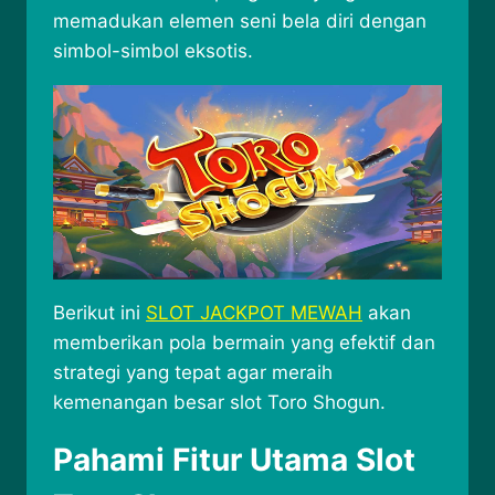
memadukan elemen seni bela diri dengan
simbol-simbol eksotis.
Berikut ini
SLOT JACKPOT MEWAH
akan
memberikan pola bermain yang efektif dan
strategi yang tepat agar meraih
kemenangan besar slot Toro Shogun.
Pahami Fitur Utama Slot