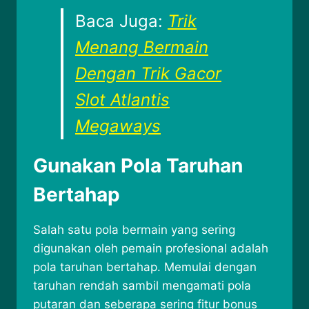
Baca Juga:
Trik
Menang Bermain
Dengan Trik Gacor
Slot Atlantis
Megaways
Gunakan Pola Taruhan
Bertahap
Salah satu pola bermain yang sering
digunakan oleh pemain profesional adalah
pola taruhan bertahap. Memulai dengan
taruhan rendah sambil mengamati pola
putaran dan seberapa sering fitur bonus