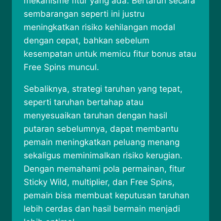
mekanisme fitur yang ada. Bertaruh secara
sembarangan seperti ini justru
meningkatkan risiko kehilangan modal
dengan cepat, bahkan sebelum
kesempatan untuk memicu fitur bonus atau
Free Spins muncul.
Sebaliknya, strategi taruhan yang tepat,
seperti taruhan bertahap atau
menyesuaikan taruhan dengan hasil
putaran sebelumnya, dapat membantu
pemain meningkatkan peluang menang
sekaligus meminimalkan risiko kerugian.
Dengan memahami pola permainan, fitur
Sticky Wild, multiplier, dan Free Spins,
pemain bisa membuat keputusan taruhan
lebih cerdas dan hasil bermain menjadi