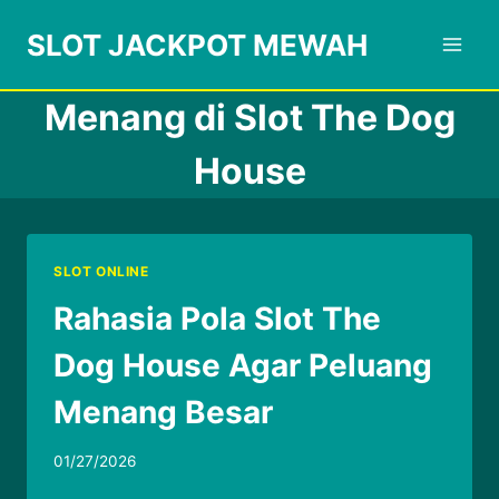
Skip
SLOT JACKPOT MEWAH
to
content
Menang di Slot The Dog
House
SLOT ONLINE
Rahasia Pola Slot The
Dog House Agar Peluang
Menang Besar
01/27/2026