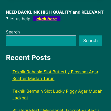
NEED BACKLINK HIGH QUALITY and RELEVANT
?
let us help.
click here
Search
Search
Recent Posts
Teknik Rahasia Slot Butterfly Blossom Agar
Scatter Mudah Turun
Teknik Bermain Slot Lucky Piggy Agar Mudah
Jackpot
Strategi Efektif Mendapat Jackpot Fantastis