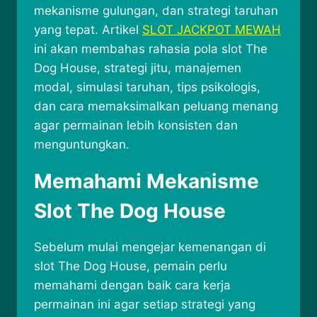
mekanisme gulungan, dan strategi taruhan
yang tepat. Artikel
SLOT JACKPOT MEWAH
ini akan membahas rahasia pola slot The
Dog House, strategi jitu, manajemen
modal, simulasi taruhan, tips psikologis,
dan cara memaksimalkan peluang menang
agar permainan lebih konsisten dan
menguntungkan.
Memahami Mekanisme
Slot The Dog House
Sebelum mulai mengejar kemenangan di
slot The Dog House, pemain perlu
memahami dengan baik cara kerja
permainan ini agar setiap strategi yang