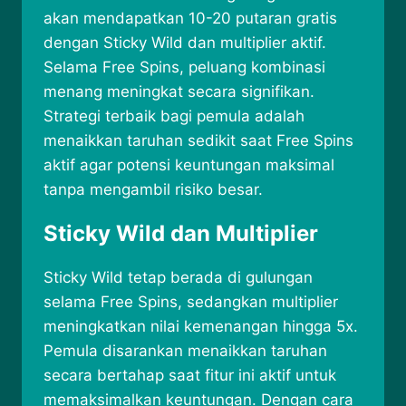
akan mendapatkan 10-20 putaran gratis
dengan Sticky Wild dan multiplier aktif.
Selama Free Spins, peluang kombinasi
menang meningkat secara signifikan.
Strategi terbaik bagi pemula adalah
menaikkan taruhan sedikit saat Free Spins
aktif agar potensi keuntungan maksimal
tanpa mengambil risiko besar.
Sticky Wild dan Multiplier
Sticky Wild tetap berada di gulungan
selama Free Spins, sedangkan multiplier
meningkatkan nilai kemenangan hingga 5x.
Pemula disarankan menaikkan taruhan
secara bertahap saat fitur ini aktif untuk
memaksimalkan keuntungan. Dengan cara