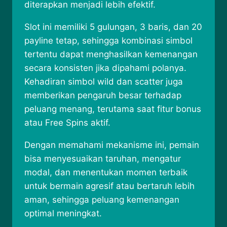
diterapkan menjadi lebih efektif.
Slot ini memiliki 5 gulungan, 3 baris, dan 20
payline tetap, sehingga kombinasi simbol
tertentu dapat menghasilkan kemenangan
secara konsisten jika dipahami polanya.
Kehadiran simbol wild dan scatter juga
memberikan pengaruh besar terhadap
peluang menang, terutama saat fitur bonus
atau Free Spins aktif.
Dengan memahami mekanisme ini, pemain
bisa menyesuaikan taruhan, mengatur
modal, dan menentukan momen terbaik
untuk bermain agresif atau bertaruh lebih
aman, sehingga peluang kemenangan
optimal meningkat.