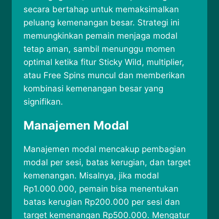
secara bertahap untuk memaksimalkan
peluang kemenangan besar. Strategi ini
memungkinkan pemain menjaga modal
tetap aman, sambil menunggu momen
optimal ketika fitur Sticky Wild, multiplier,
atau Free Spins muncul dan memberikan
kombinasi kemenangan besar yang
signifikan.
Manajemen Modal
Manajemen modal mencakup pembagian
modal per sesi, batas kerugian, dan target
kemenangan. Misalnya, jika modal
Rp1.000.000, pemain bisa menentukan
batas kerugian Rp200.000 per sesi dan
target kemenangan Rp500.000. Mengatur