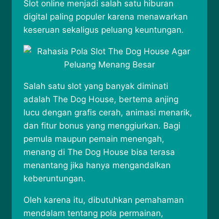
Slot online menjadi salah satu hiburan
digital paling populer karena menawarkan
keseruan sekaligus peluang keuntungan.
Salah satu slot yang banyak diminati
adalah The Dog House, bertema anjing
lucu dengan grafis cerah, animasi menarik,
dan fitur bonus yang menggiurkan. Bagi
pemula maupun pemain menengah,
menang di The Dog House bisa terasa
menantang jika hanya mengandalkan
keberuntungan.
Oleh karena itu, dibutuhkan pemahaman
mendalam tentang pola permainan,