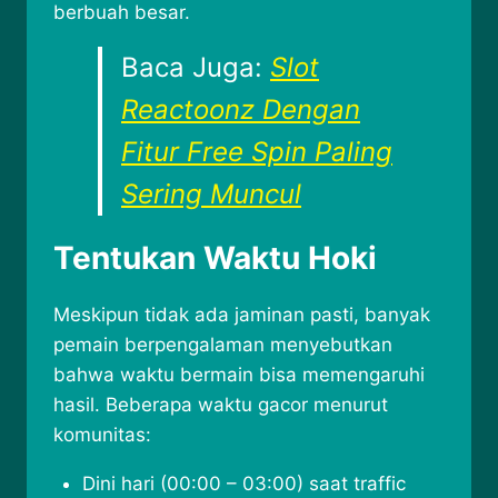
berbuah besar.
Baca Juga:
Slot
Reactoonz Dengan
Fitur Free Spin Paling
Sering Muncul
Tentukan Waktu Hoki
Meskipun tidak ada jaminan pasti, banyak
pemain berpengalaman menyebutkan
bahwa waktu bermain bisa memengaruhi
hasil. Beberapa waktu gacor menurut
komunitas:
Dini hari (00:00 – 03:00) saat traffic