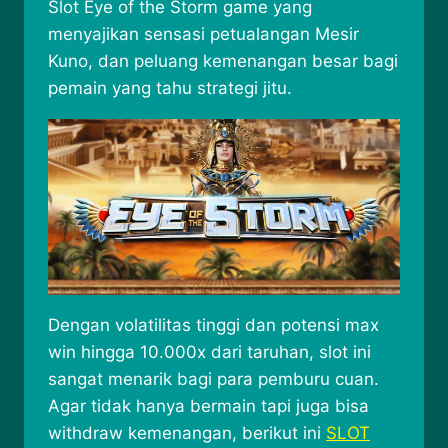
Slot Eye of the Storm game yang
menyajikan sensasi petualangan Mesir
Kuno, dan peluang kemenangan besar bagi
pemain yang tahu strategi jitu.
Dengan volatilitas tinggi dan potensi max
win hingga 10.000x dari taruhan, slot ini
sangat menarik bagi para pemburu cuan.
Agar tidak hanya bermain tapi juga bisa
withdraw kemenangan, berikut ini
SLOT