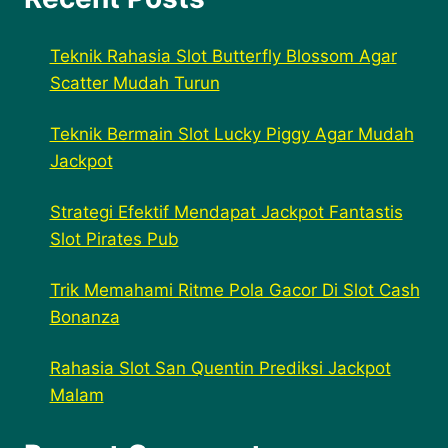
Teknik Rahasia Slot Butterfly Blossom Agar
Scatter Mudah Turun
Teknik Bermain Slot Lucky Piggy Agar Mudah
Jackpot
Strategi Efektif Mendapat Jackpot Fantastis
Slot Pirates Pub
Trik Memahami Ritme Pola Gacor Di Slot Cash
Bonanza
Rahasia Slot San Quentin Prediksi Jackpot
Malam