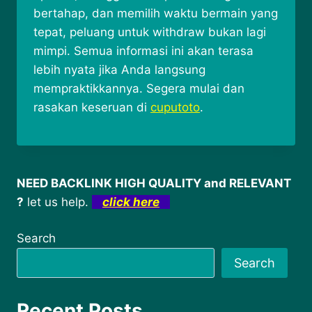
bertahap, dan memilih waktu bermain yang
tepat, peluang untuk withdraw bukan lagi
mimpi. Semua informasi ini akan terasa
lebih nyata jika Anda langsung
mempraktikkannya. Segera mulai dan
rasakan keseruan di
cuputoto
.
NEED BACKLINK HIGH QUALITY and RELEVANT
?
let us help.
click here
Search
Search
Recent Posts