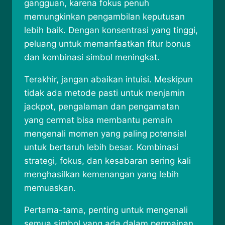
gangguan, karena fokus penuh
memungkinkan pengambilan keputusan
lebih baik. Dengan konsentrasi yang tinggi,
peluang untuk memanfaatkan fitur bonus
dan kombinasi simbol meningkat.
Terakhir, jangan abaikan intuisi. Meskipun
tidak ada metode pasti untuk menjamin
jackpot, pengalaman dan pengamatan
yang cermat bisa membantu pemain
mengenali momen yang paling potensial
untuk bertaruh lebih besar. Kombinasi
strategi, fokus, dan kesabaran sering kali
menghasilkan kemenangan yang lebih
memuaskan.
Pertama-tama, penting untuk mengenali
semua simbol yang ada dalam permainan.