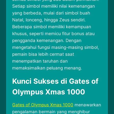
Setiap simbol memiliki nilai kemenangan
yang berbeda, mulai dari simbol buah
Natal, lonceng, hingga Zeus sendiri.
Beberapa simbol memiliki kemampuan
khusus, seperti memicu fitur bonus atau
pengganda kemenangan. Dengan
mengetahui fungsi masing-masing simbol,
pemain bisa lebih cermat saat
menempatkan taruhan dan
memaksimalkan peluang menang.
Kunci Sukses di Gates of
Olympus Xmas 1000
Gates of Olympus Xmas 1000
menawarkan
pengalaman bermain yang menghibur