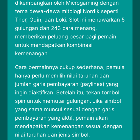
dikembangkan oleh Microgaming dengan
tema dewa-dewa mitologi Nordik seperti
Thor, Odin, dan Loki. Slot ini menawarkan 5
gulungan dan 243 cara menang,
memberikan peluang besar bagi pemain
untuk mendapatkan kombinasi
kemenangan.
Cara bermainnya cukup sederhana, pemula
hanya perlu memilih nilai taruhan dan
jumlah garis pembayaran (paylines) yang
ingin diaktifkan. Setelah itu, tekan tombol
spin untuk memutar gulungan. Jika simbol
yang sama muncul sesuai dengan garis
pembayaran yang aktif, pemain akan
mendapatkan kemenangan sesuai dengan
nilai taruhan dan jenis simbol.