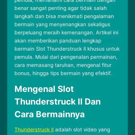
pemula, memahami cara bermain dengan
benar sangat penting agar tidak salah
langkah dan bisa menikmati pengalaman
bermain yang menyenangkan sekaligus
berpeluang meraih kemenangan. Artikel ini
akan memberikan panduan lengkap
bermain Slot Thunderstruck II khusus untuk
pemula. Mulai dari pengenalan permainan,
cara memasang taruhan, mengenal fitur
bonus, hingga tips bermain yang efektif.
Mengenal Slot
Thunderstruck II Dan
Cara Bermainnya
Thunderstruck II
adalah slot video yang