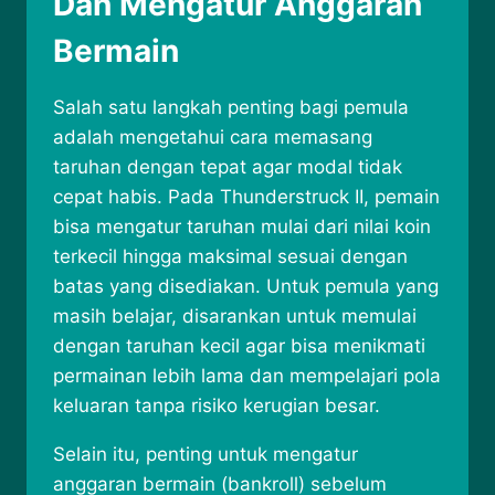
Dan Mengatur Anggaran
Bermain
Salah satu langkah penting bagi pemula
adalah mengetahui cara memasang
taruhan dengan tepat agar modal tidak
cepat habis. Pada Thunderstruck II, pemain
bisa mengatur taruhan mulai dari nilai koin
terkecil hingga maksimal sesuai dengan
batas yang disediakan. Untuk pemula yang
masih belajar, disarankan untuk memulai
dengan taruhan kecil agar bisa menikmati
permainan lebih lama dan mempelajari pola
keluaran tanpa risiko kerugian besar.
Selain itu, penting untuk mengatur
anggaran bermain (bankroll) sebelum