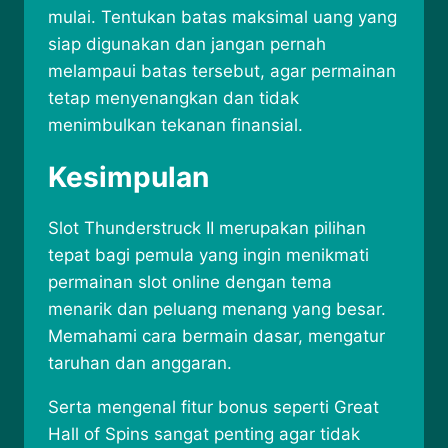
mulai. Tentukan batas maksimal uang yang
siap digunakan dan jangan pernah
melampaui batas tersebut, agar permainan
tetap menyenangkan dan tidak
menimbulkan tekanan finansial.
Kesimpulan
Slot Thunderstruck II merupakan pilihan
tepat bagi pemula yang ingin menikmati
permainan slot online dengan tema
menarik dan peluang menang yang besar.
Memahami cara bermain dasar, mengatur
taruhan dan anggaran.
Serta mengenal fitur bonus seperti Great
Hall of Spins sangat penting agar tidak