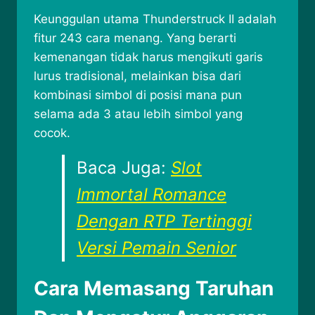
Keunggulan utama Thunderstruck II adalah
fitur 243 cara menang. Yang berarti
kemenangan tidak harus mengikuti garis
lurus tradisional, melainkan bisa dari
kombinasi simbol di posisi mana pun
selama ada 3 atau lebih simbol yang
cocok.
Baca Juga:
Slot
Immortal Romance
Dengan RTP Tertinggi
Versi Pemain Senior
Cara Memasang Taruhan