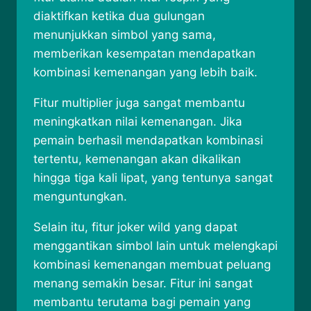
diaktifkan ketika dua gulungan
menunjukkan simbol yang sama,
memberikan kesempatan mendapatkan
kombinasi kemenangan yang lebih baik.
Fitur multiplier juga sangat membantu
meningkatkan nilai kemenangan. Jika
pemain berhasil mendapatkan kombinasi
tertentu, kemenangan akan dikalikan
hingga tiga kali lipat, yang tentunya sangat
menguntungkan.
Selain itu, fitur joker wild yang dapat
menggantikan simbol lain untuk melengkapi
kombinasi kemenangan membuat peluang
menang semakin besar. Fitur ini sangat
membantu terutama bagi pemain yang