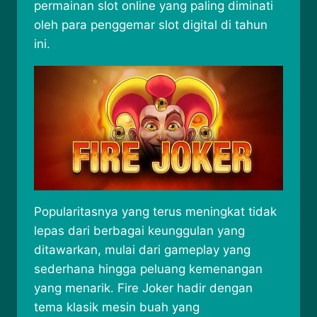
permainan slot online yang paling diminati
oleh para penggemar slot digital di tahun
ini.
Popularitasnya yang terus meningkat tidak
lepas dari berbagai keunggulan yang
ditawarkan, mulai dari gameplay yang
sederhana hingga peluang kemenangan
yang menarik. Fire Joker hadir dengan
tema klasik mesin buah yang