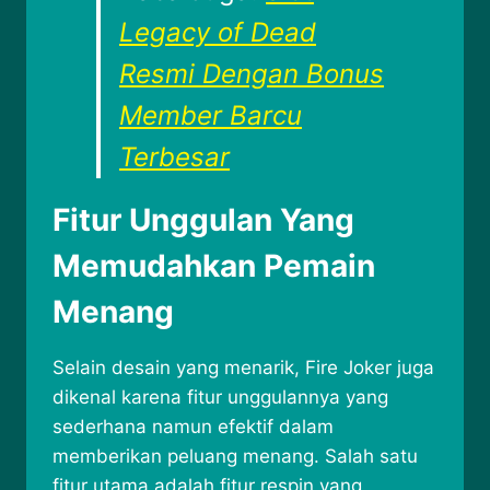
Legacy of Dead
Resmi Dengan Bonus
Member Barcu
Terbesar
Fitur Unggulan Yang
Memudahkan Pemain
Menang
Selain desain yang menarik, Fire Joker juga
dikenal karena fitur unggulannya yang
sederhana namun efektif dalam
memberikan peluang menang. Salah satu
fitur utama adalah fitur respin yang