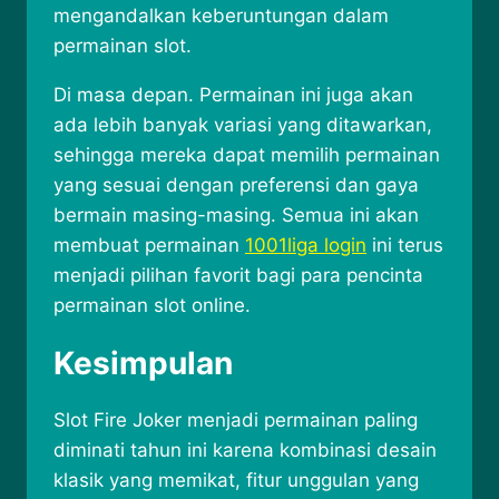
mengandalkan keberuntungan dalam
permainan slot.
Di masa depan. Permainan ini juga akan
ada lebih banyak variasi yang ditawarkan,
sehingga mereka dapat memilih permainan
yang sesuai dengan preferensi dan gaya
bermain masing-masing. Semua ini akan
membuat permainan
1001liga login
ini terus
menjadi pilihan favorit bagi para pencinta
permainan slot online.
Kesimpulan
Slot Fire Joker menjadi permainan paling
diminati tahun ini karena kombinasi desain
klasik yang memikat, fitur unggulan yang