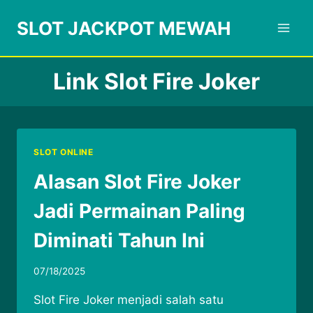
Skip
SLOT JACKPOT MEWAH
to
content
Link Slot Fire Joker
SLOT ONLINE
Alasan Slot Fire Joker
Jadi Permainan Paling
Diminati Tahun Ini
07/18/2025
Slot Fire Joker menjadi salah satu