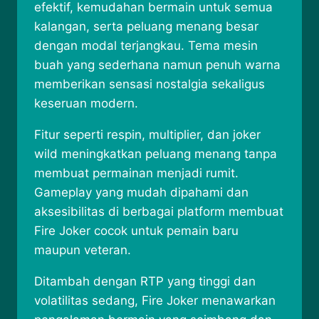
efektif, kemudahan bermain untuk semua
kalangan, serta peluang menang besar
dengan modal terjangkau. Tema mesin
buah yang sederhana namun penuh warna
memberikan sensasi nostalgia sekaligus
keseruan modern.
Fitur seperti respin, multiplier, dan joker
wild meningkatkan peluang menang tanpa
membuat permainan menjadi rumit.
Gameplay yang mudah dipahami dan
aksesibilitas di berbagai platform membuat
Fire Joker cocok untuk pemain baru
maupun veteran.
Ditambah dengan RTP yang tinggi dan
volatilitas sedang, Fire Joker menawarkan