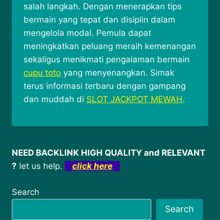
salah langkah. Dengan menerapkan tips
bermain yang tepat dan disiplin dalam
mengelola modal. Pemula dapat
meningkatkan peluang meraih kemenangan
sekaligus menikmati pengalaman bermain
cupu toto
yang menyenangkan. Simak
terus informasi terbaru dengan gampang
dan muddah di
SLOT JACKPOT MEWAH
.
NEED BACKLINK HIGH QUALITY and RELEVANT
?
let us help.
click here
Search
Search