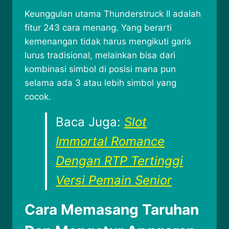
Keunggulan utama Thunderstruck II adalah
fitur 243 cara menang. Yang berarti
kemenangan tidak harus mengikuti garis
lurus tradisional, melainkan bisa dari
kombinasi simbol di posisi mana pun
selama ada 3 atau lebih simbol yang
cocok.
Baca Juga:
Slot
Immortal Romance
Dengan RTP Tertinggi
Versi Pemain Senior
Cara Memasang Taruhan