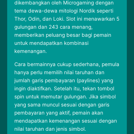
dikembangkan oleh Microgaming dengan
tema dewa-dewa mitologi Nordik seperti
Thor, Odin, dan Loki. Slot ini menawarkan 5
gulungan dan 243 cara menang,
memberikan peluang besar bagi pemain
untuk mendapatkan kombinasi
kemenangan.
Cara bermainnya cukup sederhana, pemula
hanya perlu memilih nilai taruhan dan
jumlah garis pembayaran (paylines) yang
ingin diaktifkan. Setelah itu, tekan tombol
spin untuk memutar gulungan. Jika simbol
yang sama muncul sesuai dengan garis
pembayaran yang aktif, pemain akan
mendapatkan kemenangan sesuai dengan
nilai taruhan dan jenis simbol.