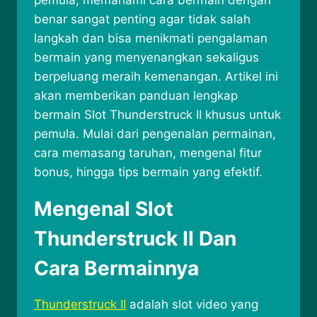
pemula, memahami cara bermain dengan
benar sangat penting agar tidak salah
langkah dan bisa menikmati pengalaman
bermain yang menyenangkan sekaligus
berpeluang meraih kemenangan. Artikel ini
akan memberikan panduan lengkap
bermain Slot Thunderstruck II khusus untuk
pemula. Mulai dari pengenalan permainan,
cara memasang taruhan, mengenal fitur
bonus, hingga tips bermain yang efektif.
Mengenal Slot
Thunderstruck II Dan
Cara Bermainnya
Thunderstruck II
adalah slot video yang