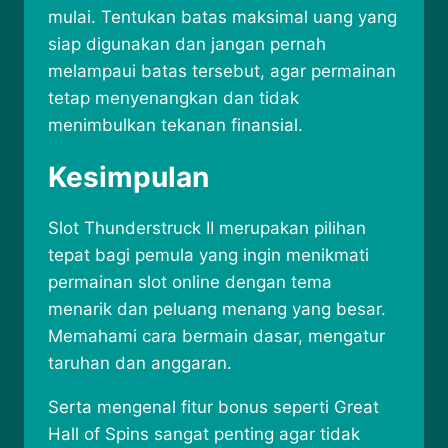
mulai. Tentukan batas maksimal uang yang
siap digunakan dan jangan pernah
melampaui batas tersebut, agar permainan
tetap menyenangkan dan tidak
menimbulkan tekanan finansial.
Kesimpulan
Slot Thunderstruck II merupakan pilihan
tepat bagi pemula yang ingin menikmati
permainan slot online dengan tema
menarik dan peluang menang yang besar.
Memahami cara bermain dasar, mengatur
taruhan dan anggaran.
Serta mengenal fitur bonus seperti Great
Hall of Spins sangat penting agar tidak