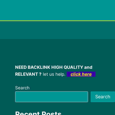
NEED BACKLINK HIGH QUALITY and
RELEVANT ?
let us help.
click here
Search
Search
Recent Posts