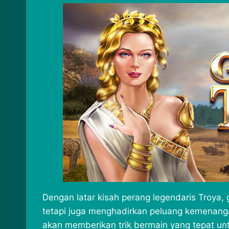
Dengan latar kisah perang legendaris Troya,
tetapi juga menghadirkan peluang kemenangan
akan memberikan trik bermain yang tepat un