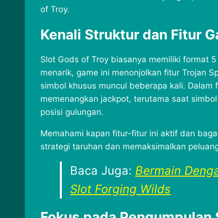
of Troy.
Kenali Struktur dan Fitur 
Slot Gods of Troy biasanya memiliki format 
menarik, game ini menonjolkan fitur Trojan Sp
simbol khusus muncul beberapa kali. Dalam fi
memenangkan jackpot, terutama saat simbol
posisi gulungan.
Memahami kapan fitur-fitur ini aktif dan ba
strategi taruhan dan memaksimalkan peluang
Baca Juga:
Bermain Denga
Slot Forging Wilds
Fokus pada Pengumpulan 