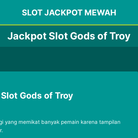
SLOT JACKPOT MEWAH
Jackpot Slot Gods of Troy
Slot Gods of Troy
logi yang memikat banyak pemain karena tampilan
r.