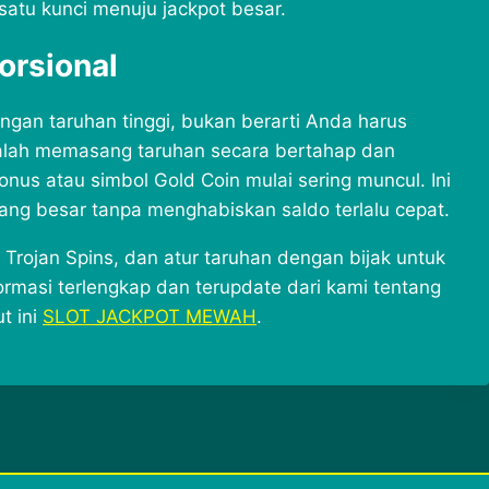
 satu kunci menuju jackpot besar.
orsional
ngan taruhan tinggi, bukan berarti Anda harus
lah memasang taruhan secara bertahap dan
nus atau simbol Gold Coin mulai sering muncul. Ini
g besar tanpa menghabiskan saldo terlalu cepat.
Trojan Spins, dan atur taruhan dengan bijak untuk
rmasi terlengkap dan terupdate dari kami tentang
t ini
SLOT JACKPOT MEWAH
.