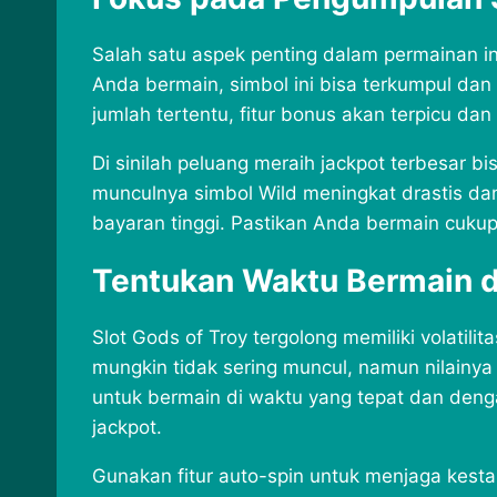
Salah satu aspek penting dalam permainan in
Anda bermain, simbol ini bisa terkumpul dan
jumlah tertentu, fitur bonus akan terpicu da
Di sinilah peluang meraih jackpot terbesar bi
munculnya simbol Wild meningkat drastis 
bayaran tinggi. Pastikan Anda bermain cukup
Tentukan Waktu Bermain 
Slot Gods of Troy tergolong memiliki volatili
mungkin tidak sering muncul, namun nilainya s
untuk bermain di waktu yang tepat dan de
jackpot.
Gunakan fitur auto-spin untuk menjaga kestab