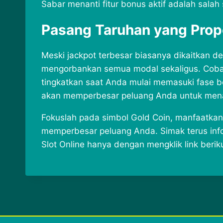
Sabar menanti fitur bonus aktif adalah salah
Pasang Taruhan yang Prop
Meski jackpot terbesar biasanya dikaitkan de
mengorbankan semua modal sekaligus. Coba
tingkatkan saat Anda mulai memasuki fase bo
akan memperbesar peluang Anda untuk menan
Fokuslah pada simbol Gold Coin, manfaatkan 
memperbesar peluang Anda. Simak terus info
Slot Online hanya dengan mengklik link beriku