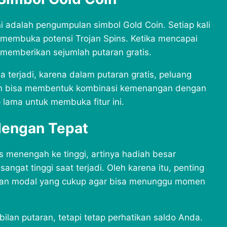
i adalah pengumpulan simbol Gold Coin. Setiap kali
 membuka potensi Trojan Spins. Ketika mencapai
n memberikan sejumlah putaran gratis.
sa terjadi, karena dalam putaran gratis, peluang
dan bisa membentuk kombinasi kemenangan dengan
 lama untuk membuka fitur ini.
dengan Tepat
tas menengah ke tinggi, artinya hadiah besar
angat tinggi saat terjadi. Oleh karena itu, penting
ngan modal yang cukup agar bisa menunggu momen
ilan putaran, tetapi tetap perhatikan saldo Anda.