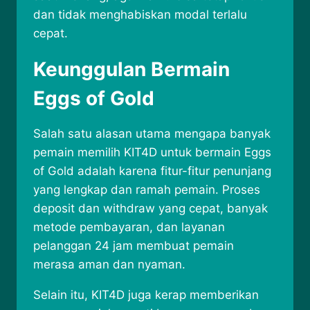
dan tidak menghabiskan modal terlalu
cepat.
Keunggulan Bermain
Eggs of Gold
Salah satu alasan utama mengapa banyak
pemain memilih KIT4D untuk bermain Eggs
of Gold adalah karena fitur-fitur penunjang
yang lengkap dan ramah pemain. Proses
deposit dan withdraw yang cepat, banyak
metode pembayaran, dan layanan
pelanggan 24 jam membuat pemain
merasa aman dan nyaman.
Selain itu, KIT4D juga kerap memberikan