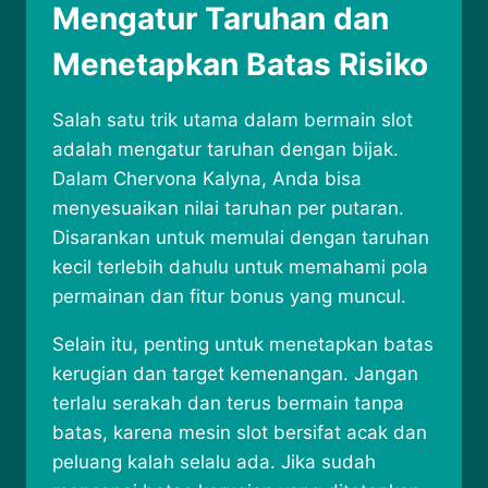
Mengatur Taruhan dan
Menetapkan Batas Risiko
Salah satu trik utama dalam bermain slot
adalah mengatur taruhan dengan bijak.
Dalam Chervona Kalyna, Anda bisa
menyesuaikan nilai taruhan per putaran.
Disarankan untuk memulai dengan taruhan
kecil terlebih dahulu untuk memahami pola
permainan dan fitur bonus yang muncul.
Selain itu, penting untuk menetapkan batas
kerugian dan target kemenangan. Jangan
terlalu serakah dan terus bermain tanpa
batas, karena mesin slot bersifat acak dan
peluang kalah selalu ada. Jika sudah