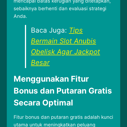
mencapai batas kerugian yang ditetapkan,
sebaiknya berhenti dan evaluasi strategi
Anda.
Baca Juga:
Tips
Bermain Slot Anubis
Obelisk Agar Jackpot
Besar
Menggunakan Fitur
Bonus dan Putaran Gratis
Secara Optimal
Fitur bonus dan putaran gratis adalah kunci
utama untuk meningkatkan peluang