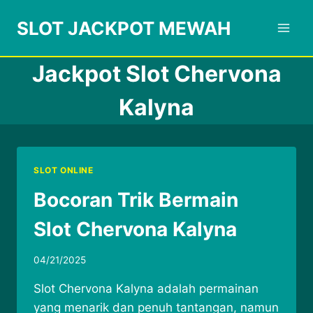
Skip
SLOT JACKPOT MEWAH
to
content
Jackpot Slot Chervona
Kalyna
SLOT ONLINE
Bocoran Trik Bermain
Slot Chervona Kalyna
04/21/2025
Slot Chervona Kalyna adalah permainan
yang menarik dan penuh tantangan, namun