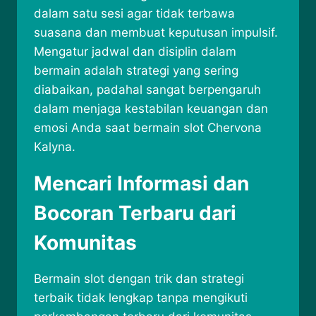
dalam satu sesi agar tidak terbawa
suasana dan membuat keputusan impulsif.
Mengatur jadwal dan disiplin dalam
bermain adalah strategi yang sering
diabaikan, padahal sangat berpengaruh
dalam menjaga kestabilan keuangan dan
emosi Anda saat bermain slot Chervona
Kalyna.
Mencari Informasi dan
Bocoran Terbaru dari
Komunitas
Bermain slot dengan trik dan strategi
terbaik tidak lengkap tanpa mengikuti