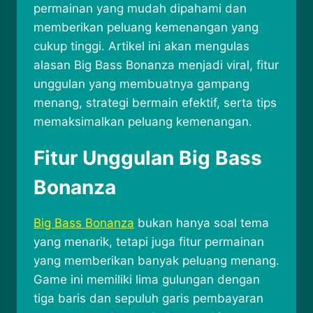
permainan yang mudah dipahami dan
memberikan peluang kemenangan yang
cukup tinggi. Artikel ini akan mengulas
alasan Big Bass Bonanza menjadi viral, fitur
unggulan yang membuatnya gampang
menang, strategi bermain efektif, serta tips
memaksimalkan peluang kemenangan.
Fitur Unggulan Big Bass
Bonanza
Big Bass Bonanza
bukan hanya soal tema
yang menarik, tetapi juga fitur permainan
yang memberikan banyak peluang menang.
Game ini memiliki lima gulungan dengan
tiga baris dan sepuluh garis pembayaran