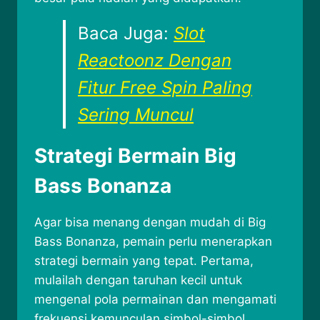
Baca Juga:
Slot
Reactoonz Dengan
Fitur Free Spin Paling
Sering Muncul
Strategi Bermain Big
Bass Bonanza
Agar bisa menang dengan mudah di Big
Bass Bonanza, pemain perlu menerapkan
strategi bermain yang tepat. Pertama,
mulailah dengan taruhan kecil untuk
mengenal pola permainan dan mengamati
frekuensi kemunculan simbol-simbol