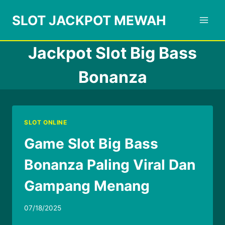
Skip
SLOT JACKPOT MEWAH
to
content
Jackpot Slot Big Bass
Bonanza
SLOT ONLINE
Game Slot Big Bass
Bonanza Paling Viral Dan
Gampang Menang
07/18/2025