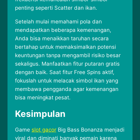
penting seperti Scatter dan ikan.
Setelah mulai memahami pola dan
mendapatkan beberapa kemenangan,
Anda bisa menaikkan taruhan secara
bertahap untuk memaksimalkan potensi
keuntungan tanpa mengambil risiko besar
sekaligus. Manfaatkan fitur putaran gratis
dengan baik. Saat fitur Free Spins aktif,
fokuslah untuk melacak simbol ikan yang
membawa pengganda agar kemenangan
bisa meningkat pesat.
Kesimpulan
Game
slot gacor
Big Bass Bonanza menjadi
viral dan diminati banyak pemain karena