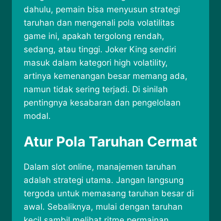
dahulu, pemain bisa menyusun strategi
taruhan dan mengenali pola volatilitas
game ini, apakah tergolong rendah,
sedang, atau tinggi. Joker King sendiri
masuk dalam kategori high volatility,
artinya kemenangan besar memang ada,
namun tidak sering terjadi. Di sinilah
pentingnya kesabaran dan pengelolaan
modal.
Atur Pola Taruhan Cermat
Dalam slot online, manajemen taruhan
adalah strategi utama. Jangan langsung
tergoda untuk memasang taruhan besar di
awal. Sebaliknya, mulai dengan taruhan
kecil sambil melihat ritme permainan.