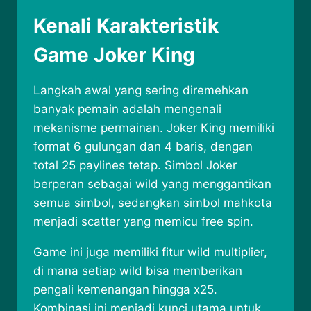
Kenali Karakteristik
Game Joker King
Langkah awal yang sering diremehkan
banyak pemain adalah mengenali
mekanisme permainan. Joker King memiliki
format 6 gulungan dan 4 baris, dengan
total 25 paylines tetap. Simbol Joker
berperan sebagai wild yang menggantikan
semua simbol, sedangkan simbol mahkota
menjadi scatter yang memicu free spin.
Game ini juga memiliki fitur wild multiplier,
di mana setiap wild bisa memberikan
pengali kemenangan hingga x25.
Kombinasi ini menjadi kunci utama untuk