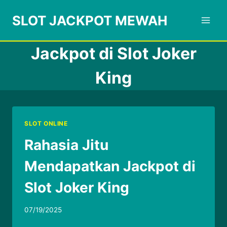
Skip
SLOT JACKPOT MEWAH
to
content
Jackpot di Slot Joker
King
SLOT ONLINE
Rahasia Jitu
Mendapatkan Jackpot di
Slot Joker King
07/19/2025