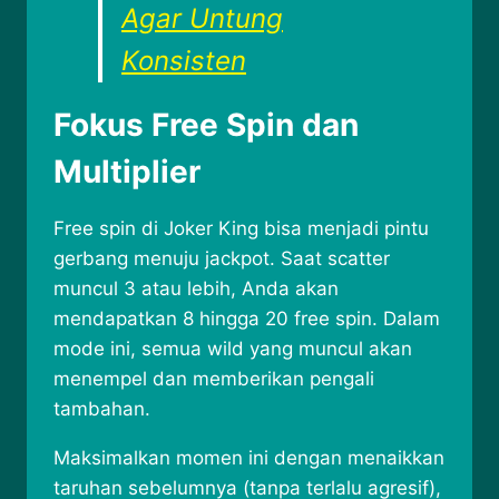
Agar Untung
Konsisten
Fokus Free Spin dan
Multiplier
Free spin di Joker King bisa menjadi pintu
gerbang menuju jackpot. Saat scatter
muncul 3 atau lebih, Anda akan
mendapatkan 8 hingga 20 free spin. Dalam
mode ini, semua wild yang muncul akan
menempel dan memberikan pengali
tambahan.
Maksimalkan momen ini dengan menaikkan
taruhan sebelumnya (tanpa terlalu agresif),