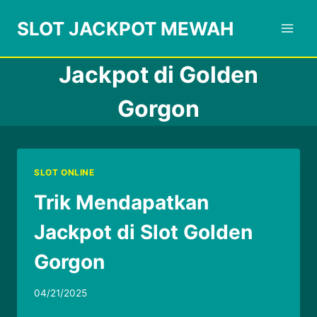
Skip
SLOT JACKPOT MEWAH
to
content
Jackpot di Golden
Gorgon
SLOT ONLINE
Trik Mendapatkan
Jackpot di Slot Golden
Gorgon
04/21/2025