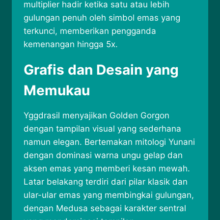
multiplier hadir ketika satu atau lebih
gulungan penuh oleh simbol emas yang
terkunci, memberikan pengganda
kemenangan hingga 5x.
Grafis dan Desain yang
Memukau
Yggdrasil menyajikan Golden Gorgon
dengan tampilan visual yang sederhana
namun elegan. Bertemakan mitologi Yunani
dengan dominasi warna ungu gelap dan
aksen emas yang memberi kesan mewah.
Latar belakang terdiri dari pilar klasik dan
ular-ular emas yang membingkai gulungan,
dengan Medusa sebagai karakter sentral