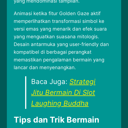
yang mendominasi tampilan.
Animasi ketika fitur Golden Gaze aktif
memperlihatkan transformasi simbol ke
versi emas yang menarik dan efek suara
yang menguatkan suasana mitologis.
Desain antarmuka yang user-friendly dan
kompatibel di berbagai perangkat
memastikan pengalaman bermain yang
lancar dan menyenangkan.
Baca Juga:
Strategi
Jitu Bermain Di Slot
Laughing Buddha
Tips dan Trik Bermain