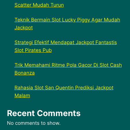
Scatter Mudah Turun
Teknik Bermain Slot Lucky Piggy Agar Mudah
Jackpot
Strategi Efektif Mendapat Jackpot Fantastis
Slot Pirates Pub
Trik Memahami Ritme Pola Gacor Di Slot Cash
Bonanza
Rahasia Slot San Quentin Prediksi Jackpot
Malam
Recent Comments
No comments to show.