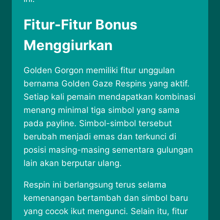
Fitur-Fitur Bonus
Menggiurkan
Golden Gorgon memiliki fitur unggulan
bernama Golden Gaze Respins yang aktif.
Setiap kali pemain mendapatkan kombinasi
menang minimal tiga simbol yang sama
pada payline. Simbol-simbol tersebut
berubah menjadi emas dan terkunci di
posisi masing-masing sementara gulungan
lain akan berputar ulang.
Respin ini berlangsung terus selama
kemenangan bertambah dan simbol baru
yang cocok ikut mengunci. Selain itu, fitur