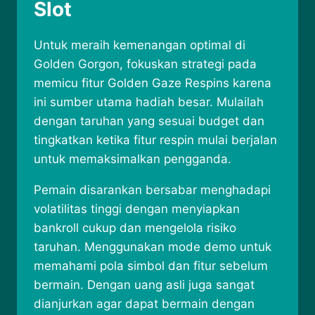
Slot
Untuk meraih kemenangan optimal di
Golden Gorgon, fokuskan strategi pada
memicu fitur Golden Gaze Respins karena
ini sumber utama hadiah besar. Mulailah
dengan taruhan yang sesuai budget dan
tingkatkan ketika fitur respin mulai berjalan
untuk memaksimalkan pengganda.
Pemain disarankan bersabar menghadapi
volatilitas tinggi dengan menyiapkan
bankroll cukup dan mengelola risiko
taruhan. Menggunakan mode demo untuk
memahami pola simbol dan fitur sebelum
bermain. Dengan uang asli juga sangat
dianjurkan agar dapat bermain dengan